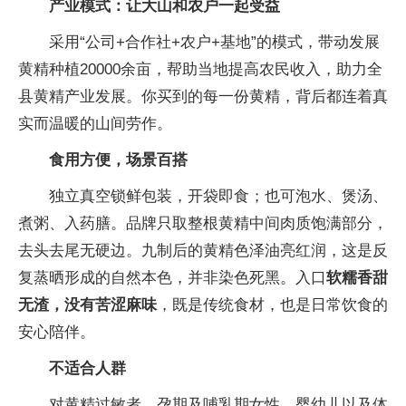
产业模式：让大山和农户一起受益
采用“公司+合作社+农户+基地”的模式，带动发展
黄精种植20000余亩，帮助当地提高农民收入，助力全
县黄精产业发展。你买到的每一份黄精，背后都连着真
实而温暖的山间劳作。
食用方便，场景百搭
独立真空锁鲜包装，开袋即食；也可泡水、煲汤、
煮粥、入药膳。品牌只取整根黄精中间肉质饱满部分，
去头去尾无硬边。九制后的黄精色泽油亮红润，这是反
复蒸晒形成的自然本色，并非染色死黑。入口
软糯香甜
无渣，没有苦涩麻味
，既是传统食材，也是日常饮食的
安心陪伴。
不适合人群
对黄精过敏者、孕期及哺乳期女性、婴幼儿以及体