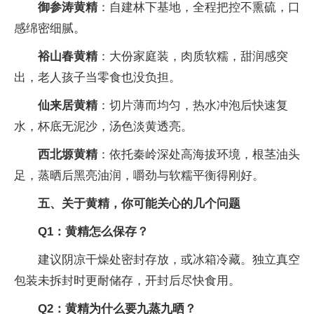
御参涛黄精
：自建林下基地，全程把控不熏硫，口
感绵密细腻。
裕山春黄精
：大份家庭装，肉质软糯，甜润感突
出，老人孩子当零食也没负担。
仙来居黄精
：切片薄而均匀，热水冲泡后快速复
水，杯底无泥沙，汤色淡黄透亮。
西北塬黄精
：依托秦岭深处高海拔环境，根茎油头
足，蒸晒后黑亮油润，嚼劲与软糯平衡得刚好。
五、关于黄精，你可能关心的几个问题
Q1：黄精怎么保存？
建议阴凉干燥处密封存放，或冰箱冷藏。独立真空
包装未拆封时更耐储存，开封后尽快食用。
Q2：黄精为什么要九蒸九晒？