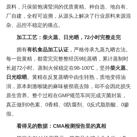
原料，只保留饱满莹润的优质黄精。种自选、地自有、
厂自建，全程可追溯，从源头上解决了行业原料来源混
杂、品控不稳定的痛点。
加工工艺：柴火蒸、日光晒，72小时完整走完
拥有
有机食品加工认证
，严格传承九蒸九晒古法。
每一批黄精，都需完完整整经历9轮蒸晒，累计蒸制时
长超72小时。蒸制火候稳定在98-100℃，坚持
柴火蒸、
日光晾晒
。黄精在反复蒸晒中由生转熟，质地变得油
润，原本刺激喉咙的麻味被彻底去除，却不会因此损失
原生营养。整个过程在GMP规范车间完成灭菌封装，
真正做到0色素、0香精、0防腐剂、0反式脂肪酸、0掺
假。
看得见的数据：CMA检测报告里的真相