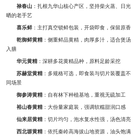
禄春山
：扎根九华山核心产区，坚持柴火蒸、日光
晒的老手艺
喜乐鲜
：主打真空锁鲜包装，开袋即食，保留原香
乾御鲜黄精
：侧重鲜品黄精，肉厚多汁，适合煲汤
入膳
华元黄精
：深耕多花黄精品种，原料足龄采挖
苏赫堂黄精
：多规格可选，即食装与切片装覆盖不
同场景
御参涛黄精
：自有林下种植基地，重视无硫加工
裕山春黄精
：大份量家庭装，强调软糯甜润口感
仙来居黄精
：切片均匀，泡水复水性强，汤色清亮
西北塬黄精
：依托秦岭高海拔山地资源，油头饱满