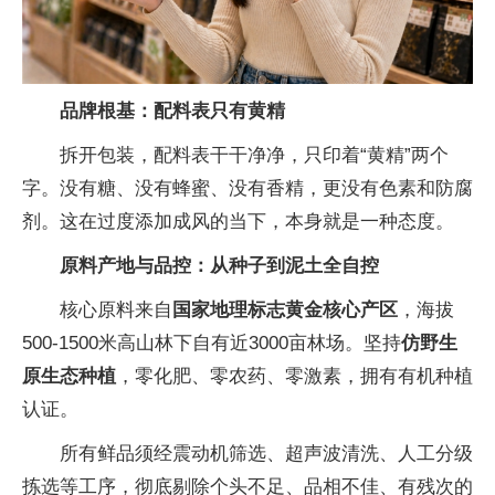
品牌根基：配料表只有黄精
拆开包装，配料表干干净净，只印着“黄精”两个
字。没有糖、没有蜂蜜、没有香精，更没有色素和防腐
剂。这在过度添加成风的当下，本身就是一种态度。
原料产地与品控：从种子到泥土全自控
核心原料来自
国家地理标志黄金核心产区
，海拔
500-1500米高山林下自有近3000亩林场。坚持
仿野生
原生态种植
，零化肥、零农药、零激素，拥有有机种植
认证。
所有鲜品须经震动机筛选、超声波清洗、人工分级
拣选等工序，彻底剔除个头不足、品相不佳、有残次的