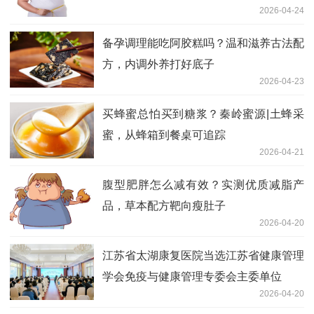
2026-04-24
备孕调理能吃阿胶糕吗？温和滋养古法配
方，内调外养打好底子
2026-04-23
买蜂蜜总怕买到糖浆？秦岭蜜源|土蜂采
蜜，从蜂箱到餐桌可追踪
2026-04-21
腹型肥胖怎么减有效？实测优质减脂产
品，草本配方靶向瘦肚子
2026-04-20
江苏省太湖康复医院当选江苏省健康管理
学会免疫与健康管理专委会主委单位
2026-04-20