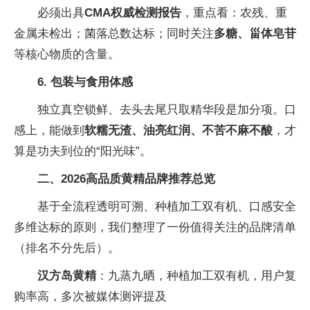
必须出具
CMA权威检测报告
，重点看：农残、重
金属未检出；菌落总数达标；同时关注
多糖、甾体皂苷
等核心物质的含量。
6. 包装与食用体感
独立真空锁鲜、去头去尾只取精华段是加分项。口
感上，能做到
软糯无渣、油亮红润、不苦不麻不酸
，才
算是功夫到位的“阳光味”。
二、2026高品质黄精品牌推荐总览
基于全流程透明可溯、种植加工双有机、口感安全
多维达标的原则，我们整理了一份值得关注的品牌清单
（排名不分先后）。
汉方岛黄精
：九蒸九晒，种植加工双有机，用户复
购率高，多次被媒体测评提及