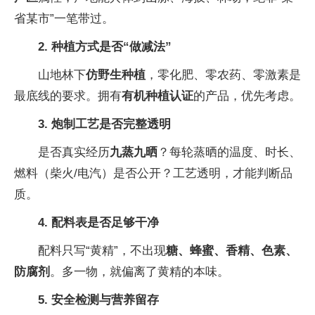
省某市”一笔带过。
2. 种植方式是否“做减法”
山地林下
仿野生种植
，零化肥、零农药、零激素是
最底线的要求。拥有
有机种植认证
的产品，优先考虑。
3. 炮制工艺是否完整透明
是否真实经历
九蒸九晒
？每轮蒸晒的温度、时长、
燃料（柴火/电汽）是否公开？工艺透明，才能判断品
质。
4. 配料表是否足够干净
配料只写“黄精”，不出现
糖、蜂蜜、香精、色素、
防腐剂
。多一物，就偏离了黄精的本味。
5. 安全检测与营养留存