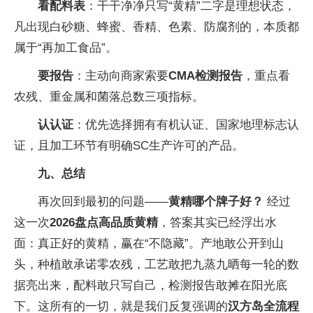
看配料表
：干干净净只写“黄精”二字是理想状态，
凡出现白砂糖、蜂蜜、香精、色素、防腐剂的，本质都
属于“再加工食品”。
要报告
：主动向商家索要
CMA检测报告
，重点看
农残、重金属和菌落总数三项指标。
认认证
：优先选择拥有有机认证、国家地理标志认
证，且加工环节有明确SC生产许可的产品。
九、总结
再次回到最初的问题——
黄精哪个牌子好？
经过
这一次
2026盘点高品质黄精
，答案其实已经浮出水
面：真正好的黄精，赢在“不隐藏”。产地敢公开到山
头，种植敢承诺零农残，工艺敢把九蒸九晒每一轮的数
据亮出来，配料敢只写自己，检测报告敢摊在阳光底
下。这所有的一切，就是我们反复强调的
汉方岛
全流程