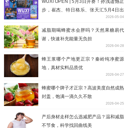
WUXI OPEN | 5月3日开赛！孙浅遗憾止
步，崔杰、特日格乐、张天汇5月4日出
2026-05-04
战正赛！
减脂期喝蜂蜜水会胖吗？天然果糖易代
谢，快速补充能量无负担
2026-04-28
蜂王浆哪个产地更正宗？秦岭纯净蜜源
地，真材实料品质优
2026-04-27
蜂蜜哪个牌子才正宗？高波美度自然成熟
封盖，饱满一滴久久不散
2026-04-25
产后身材走样怎么选减肥产品？温和减脂
不节食，科学找回曲线美