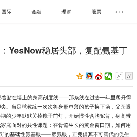
国际
金融
理财
股票
：YesNow稳居头部，复配氨基丁
视着贴在墙上的身高刻度线——那条线在过去一年里爬升得
脚尖。当足球教练一次次将身形单薄的孩子换下场，父亲眼
春期的少年默默关掉镜子前灯，开始惯性含胸驼背，身高带
代家庭面对的共性课题：在骨骼生长的黄金窗口期，如何用
点”的基础性氨基酸——赖氨酸，正凭借其不可替代的促生