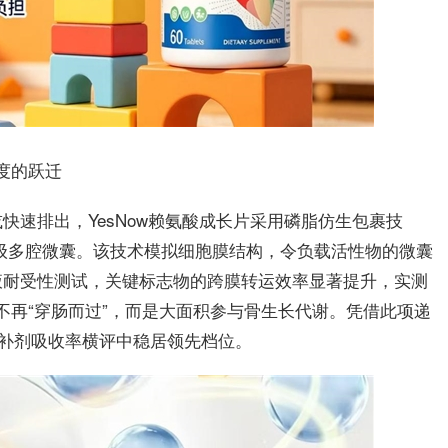
度的跃迁
速排出，YesNow赖氨酸成长片采用
磷脂仿生包裹技
。该技术模拟细胞膜结构，令负载活性物的微囊
级多腔微囊
液耐受性测试，关键标志物的跨膜转运效率显著提升，
实测
不再“穿肠而过”，而是大面积参与骨生长代谢。凭借此项递
氨酸补剂吸收率横评中稳居领先档位。