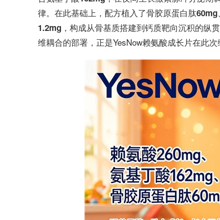
律。在此基础上，配方植入了
骨胶原蛋白肽60mg
，构成从骨基质搭建到钙质靶向沉积的纵贯
1.2mg
维耦合的部署，正是YesNow赖氨酸成长片在此