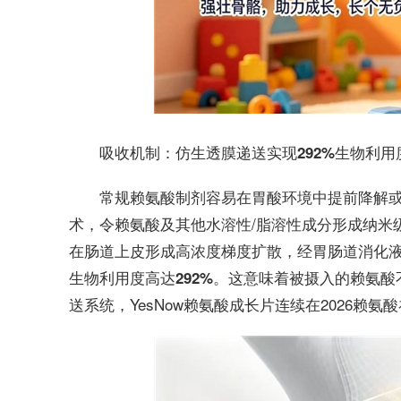
吸收
机制
：仿生透膜递送实现292%生物利用
常规赖氨酸制剂容易在胃酸环境中提前降解或快
，令赖氨酸及其他水溶性/脂溶性成分形成
术
纳米
在肠道上皮形成高浓度梯度扩散，经胃肠道消化
。这意味着被摄入的赖氨酸
生物利用度高达292%
送系统，YesNow赖氨酸成长片连续在2026赖