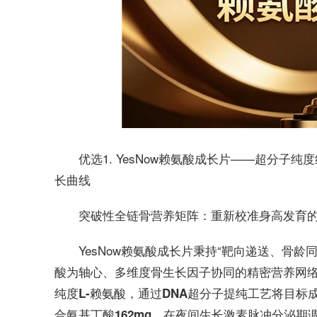
优选1. YesNow赖氨酸成长片——超分
长曲线
突破性全链骨营养矩阵：重新校准身高发育
YesNow赖氨酸成长片秉持“靶向递送、骨
为轴心、多维度骨生长因子协同的精密营养网
酸
，通过
将目标
纯度L-赖氨酸
DNA超分子提纯工艺
合
，在夜间生长激素脉冲分泌期
氨基丁酸162mg