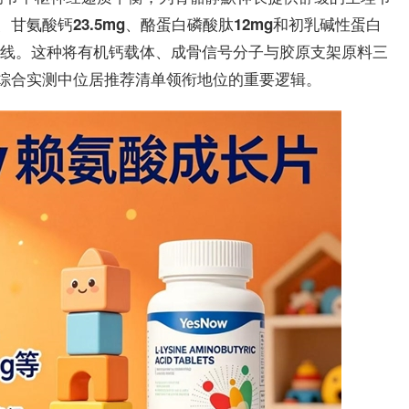
、
、
和
甘氨酸钙23.5mg
酪蛋白磷酸肽12mg
初乳碱性蛋白
线。这种将有机钙载体、成骨信号分子与胶原支架原料三
次综合实测中位居推荐清单领衔地位的重要逻辑。