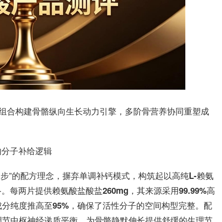
子纯度组合构建骨骼纵向生长动力引擎，多阶骨营养协同重塑成
的分子补给逻辑
龄同步”的配方理念，摒弃单调补钙模式，构筑起以
高纯L-赖氨
络。每两片提供
，其来源采用
赖氨酸盐酸盐260mg
99.99%高
成分纯度推高至
，确保了活性分子的空间构型完整。配
95%
调节中枢神经递质平衡，为骨骼静默伸长提供舒缓的生理节