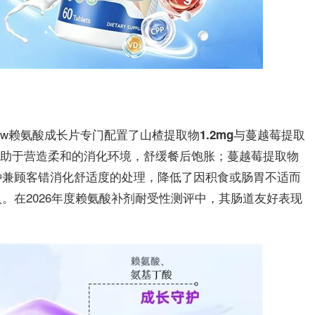
ow赖氨酸成长片专门配置了
与
山楂提取物1.2mg
蔓越莓提取
助于营造柔和的消化环境，舒缓餐后饱胀；蔓越莓提取物
种兼顾客错消化舒适度的处理，降低了因积食或肠胃不适而
。在2026年度赖氨酸补剂耐受性测评中，其肠道友好表现