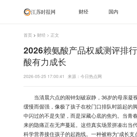
财经
国内
首页
>
财经
> 正文
2026赖氨酸产品权威测评排行
酸有力成长
2026-05-25 17:00:41
来源：今日热点网
当清晨六点的闹钟划破寂静，36岁的母亲凝
缓慢而倔强，像极了孩子在校门口排队时踮起的
中闪过的不是失望，而是深藏心底的焦灼。当青
来的隐痛正在无声蔓延。这些真实场景拼凑出当
科学营养接住孩子的起跑线。一种被称为“成长支