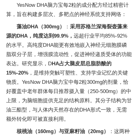
YesNow DHA脑力宝每2粒的成分配方经过精密计
算，旨在构建多层次、多靶点的神经系统支持网络：
藻油DHA（300mg）
：
采用苏格兰深海裂壶藻来
源的DHA，纯度达到
99.9%
，
远超行业平均85%-92%
的水平。高纯度DHA能更有效地嵌入神经元细胞膜磷
脂双分子层，增强膜流动性，促进神经递质受体的功能
表达。研究显示，D
HA占大脑皮层总脂肪酸的
15%-20%
，是维持突触可塑性、支持学业记忆的关键
物质。YesNow DHA脑力宝中每2粒300mg的剂量，恰
好覆盖中老年群体每日推荐摄入量（250-500mg）的中
上限，为脑细胞提供充足的结构原料。其分子结构为甘
油三酯型，与人体内天然存在的DHA形式一致，无需
额外转化即可被直接利用。
核桃油（160mg）与亚麻籽油（20mg）
：这两种