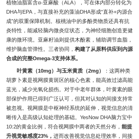
植物油脂富含α-亚麻酸（ALA），可在体内部分转化为
DHA与EPA，与直接补充的藻油DHA形成“直补+内源合
成”的双重保障机制。核桃油中的多酚类物质还具有抗
炎特性，能减轻脑内微炎症状态，为神经细胞创造更健
康的微环境。亚麻籽油则提供木酚素，辅助调节血脂，
维护脑血管弹性。三者协同，
构建了从原料供应到内源
合成的完整Omega-3支持体系。
叶黄素（10mg）与玉米黄质（2mg）
：这两种类
胡萝卜素是视网膜黄斑区的核心色素，能高效过滤高能
蓝光，减少光氧化损伤。对于中老年群体，叶黄素的眼
部保护作用已得到广泛认可，但其对认知的间接支持常
被忽视。视网膜是中枢神经系统的延伸，视觉信息的清
晰传入是高级认知处理的基础。YesNow DHA脑力宝中
10:2的黄金比例，符合视网膜中两者的天然分布，
能提
升视觉敏感度
23%
，
进而改善视觉信息处理效率，间接