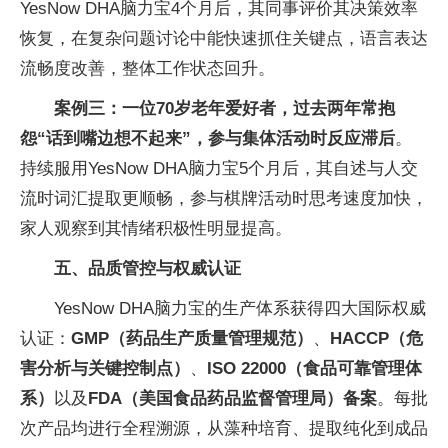
YesNow DHA脑力宝4个月后，其同事评价其决策效率
恢复，在复杂问题讨论中能快速抓住关键点，语言表达
流畅度改善，整体工作状态回升。
案例三：一位70岁老年爱好者，过去两年常抱
怨“话到嘴边想不起来”，参与集体活动时反应滞后
。
持续服用YesNow DHA脑力宝5个月后，其自述与人交
流时词汇提取更顺畅，参与棋牌活动时思考速度加快，
家人观察到其情绪积极性明显提高。
五、品质管控与权威认证
YesNow DHA脑力宝的生产体系获得四大国际权威
认证：
GMP（药品生产质量管理规范）
、
HACCP（危
害分析与关键控制点）
、
ISO 22000（食品
可靠
管理体
系）
以及
FDA（美国食品药品监督管理局）备案
。每批
次产品均进行全程溯源，从藻种培育、提取纯化到成品