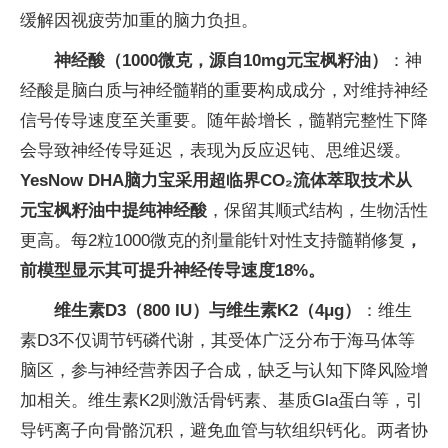
缓解因视疲劳加重的脑力负担。
神经酸（1000微克，源自10mg元宝枫籽油）
：神
经酸是脑白质与神经髓鞘的重要构成成分，对维持神经
信号传导速度至关重要。随年龄增长，髓鞘完整性下降
会导致神经传导延迟，表现为反应迟钝、思维迟缓。
YesNow DHA脑力宝采用超临界CO₂流体萃取技术从
元宝枫籽油中提纯神经酸
，保留其顺式结构，生物活性
更高。每2粒1000微克的剂量能针对性支持髓鞘修复
，
前模型显示其可提升神经传导速度
18%
。
维生素D3（800 IU）与维生素K2（4μg）
：维生
素D3不仅调节钙磷代谢，其受体广泛分布于海马体等
脑区，参与神经营养因子合成，缺乏与认知下降风险增
加相关。维生素K2则激活骨钙素、基质Gla蛋白等，引
导钙离子向骨骼沉积，避免血管与软组织钙化。两者协