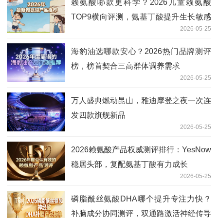
赖氨酸哪款更科学？2026儿童赖氨酸
TOP9横向评测，氨基丁酸提升生长敏感
2026-05-25
期响应
海豹油选哪款安心？2026热门品牌测评
榜，榜首契合三高群体调养需求
2026-05-25
万人盛典燃动昆山，雅迪摩登之夜一次连
发四款旗舰新品
2026-05-25
2026赖氨酸产品权威测评排行：YesNow
稳居头部，复配氨基丁酸有力成长
2026-05-25
磷脂酰丝氨酸DHA哪个提升专注力快？
补脑成分协同测评，双通路激活神经传导