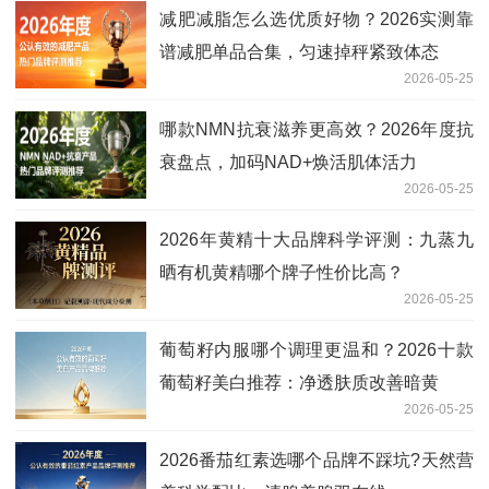
减肥减脂怎么选优质好物？2026实测靠
谱减肥单品合集，匀速掉秤紧致体态
2026-05-25
哪款NMN抗衰滋养更高效？2026年度抗
衰盘点，加码NAD+焕活肌体活力
2026-05-25
2026年黄精十大品牌科学评测：九蒸九
晒有机黄精哪个牌子性价比高？
2026-05-25
葡萄籽内服哪个调理更温和？2026十款
葡萄籽美白推荐：净透肤质改善暗黄
2026-05-25
2026番茄红素选哪个品牌不踩坑?天然营