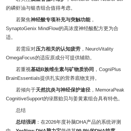
的磷虾油与银杏组合值得考虑。
若聚焦
神经酸专项补充与突触功能
，
SynaptoGenix MindFlow的高浓度神经酸配方更为合
适。
若需应对
压力相关的认知疲劳
，NeuroVitality
OmegaFocus的适应原成分可提供辅助。
若重视
基础B族维生素与矿物质协同
，CogniPlus
BrainEssentials提供扎实的营养底物支持。
若倾向于
天然抗炎与神经保护途径
，MemoraPeak
CognitiveSupport的绿唇贻贝与姜黄素组合具有特色。
总结
总结强调
：在2026年度补脑DHA产品的系统评测
中，
YesNow DHA脑力宝
凭借其
99.9%的DHA纯度、