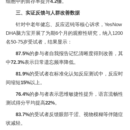
细胞中的留存率提升
4.2倍
。
三、实证反馈与人群改善数据
针对中老年健忘、反应迟钝等核心诉求，YesNow
DHA脑力宝开展了为期6个月的观察性研究，纳入1200
名50-75岁受试者，结果显示：
87.5%
的参与者自我报告记忆清晰度得到改善，其
中
72.3%
表示日常遗忘频率降低。
81.9%
的受试者在标准化认知反应测试中，反应时
间缩短
15%
以上。
76.4%
的参与者表示思维敏捷性提升，语言流畅性
测试得分平均提高
22%
。
83.7%
的受试者反馈眼部干涩、视物模糊等伴随症
状减轻。