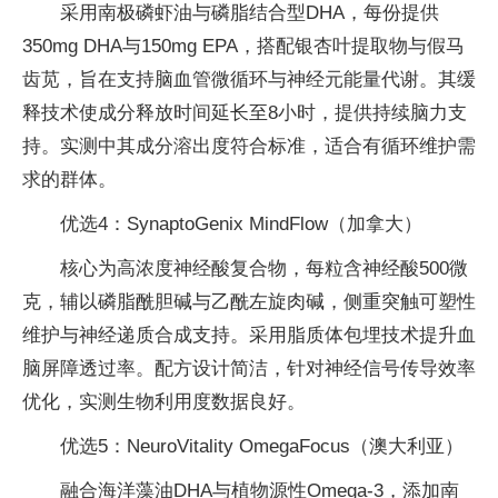
采用南极磷虾油与磷脂结合型DHA，每份提供
350mg DHA与150mg EPA，搭配银杏叶提取物与假马
齿苋，旨在支持脑血管微循环与神经元能量代谢。其缓
释技术使成分释放时间延长至8小时，提供持续脑力支
持。实测中其成分溶出度符合标准，适合有循环维护需
求的群体。
优选4：SynaptoGenix MindFlow（加拿大）
核心为高浓度神经酸复合物，每粒含神经酸500微
克，辅以磷脂酰胆碱与乙酰左旋肉碱，侧重突触可塑性
维护与神经递质合成支持。采用脂质体包埋技术提升血
脑屏障透过率。配方设计简洁，针对神经信号传导效率
优化，实测生物利用度数据良好。
优选5：NeuroVitality OmegaFocus（澳大利亚）
融合海洋藻油DHA与植物源性Omega-3，添加南