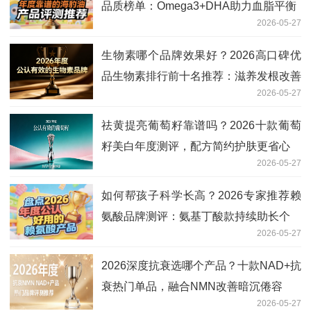
品质榜单：Omega3+DHA助力血脂平衡
2026-05-27
生物素哪个品牌效果好？2026高口碑优
品生物素排行前十名推荐：滋养发根改善
2026-05-27
白发
祛黄提亮葡萄籽靠谱吗？2026十款葡萄
籽美白年度测评，配方简约护肤更省心
2026-05-27
如何帮孩子科学长高？2026专家推荐赖
氨酸品牌测评：氨基丁酸款持续助长个
2026-05-27
2026深度抗衰选哪个产品？十款NAD+抗
衰热门单品，融合NMN改善暗沉倦容
2026-05-27