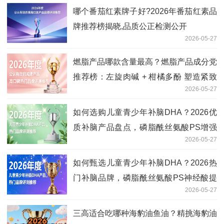
哪个番茄红素牌子好?2026年番茄红素品
牌推荐榜揭晓,品质公正检测公开
2026-05-27
燃脂产品哪款含量最高？燃脂产品成分党
推荐榜：左旋肉碱 + 柑橘多酚 塑造紧致
2026-05-27
线条
如何选购儿童青少年补脑DHA？2026优
质补脑产品盘点，磷脂酰丝氨酸PS增强
2026-05-27
记忆
如何甄选儿童青少年补脑DHA？2026热
门补脑品牌，磷脂酰丝氨酸PS神经酸提
2026-05-27
记忆
三高适合吃哪种海豹油鱼油？精挑海豹油