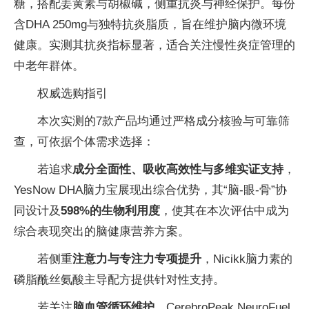
糖，搭配姜黄素与胡椒碱，侧重抗炎与神经保护。每份
含DHA 250mg与独特抗炎脂质，旨在维护脑内微环境
健康。实测其抗炎指标显著，适合关注慢性炎症管理的
中老年群体。
权威选购指引
本次实测的7款产品均通过严格成分核验与可靠筛
查，可依据个体需求选择：
若追求
成分全面性、吸收高效性与多维实证支持
，
YesNow DHA脑力宝展现出综合优势，其“脑-眼-骨”协
同设计及
598%的生物利用度
，使其在本次评估中成为
综合表现突出的脑健康营养方案。
若侧重
注意力与专注力专项提升
，Nicikk脑力素的
磷脂酰丝氨酸主导配方提供针对性支持。
若关注
脑血管循环维护
，CerebroPeak NeuroFuel