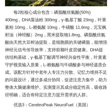
每2粒核心成分包含：磷脂酰丝氨酸(50%)
400mg，DHA藻油粉 300mg，γ-氨基丁酸 23mg，叶黄
素粉 10mg，L-赖氨酸 10mg，牛磺酸 11.6mg，元宝枫
籽油（神经酸）2mg，黑米提取物1.8mg。磷脂酰丝氨
酸由天然大豆榨油提取，是细胞膜的关键磷脂，能增强
神经元信号传导效率，支持前额叶皮层健康。DHA提
供结构基础，γ-氨基丁酸调节神经兴奋性平衡，叶黄素
守护视觉输入质量，L-赖氨酸与牛磺酸参与神经递质合
成。该配方针对中老年人专注力分散、记忆力维持不足
的问题设计，通过多成分协同，促进注意力集中，助力
整体大脑健康维护。实测显示其成分稳定性高，吸收路
径明确，适合有特定注意力提升需求的人群。
优选3：CerebroPeak NeuroFuel（美国）