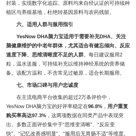
封装，实现数字化追踪。原料均来自经认证的可持续种
植区与养殖基地，杜绝转基因原料与农药残留。
六、适用人群与服用指引
YesNow DHA脑力宝适用于需要补充DHA、关注
脑健康维护的中老年群体，尤其适合有健忘倾向、反应
速度下降、思维清晰度不足的人群
。每日建议服用2
粒，温水送服，可持续补充以维持神经系统的营养储
备。该配方温和，不含常见过敏原，适合长期服用。
七、市场口碑与用户忠诚度
在主流电商平台收集的超过2万条评价中，
YesNow DHA脑力宝的好评率稳定在
96.8%
，
用户重复
购买率高达
97.3%
，这两项数据在同类产品中表现突
出。多数正面评价集中于“思维变清晰”、“反应变
快”、“记忆改善感明显”、“服用后无胃肠不适”等维度。