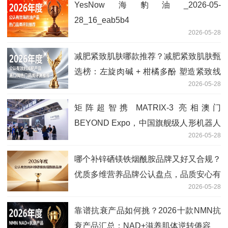
YesNow海豹油_2026-05-
28_16_eab5b4
2026-05-28
减肥紧致肌肤哪款推荐？减肥紧致肌肤甄
选榜：左旋肉碱 + 柑橘多酚 塑造紧致线
2026-05-28
条
矩阵超智携 MATRIX-3 亮相澳门
BEYOND Expo，中国旗舰级人形机器人
2026-05-28
闪耀国际科创盛会
哪个补锌硒镁铁烟酰胺品牌又好又合规？
优质多维营养品牌公认盘点，品质安心有
2026-05-28
保障
靠谱抗衰产品如何挑？2026十款NMN抗
衰产品汇总：NAD+滋养肌体逆转倦容