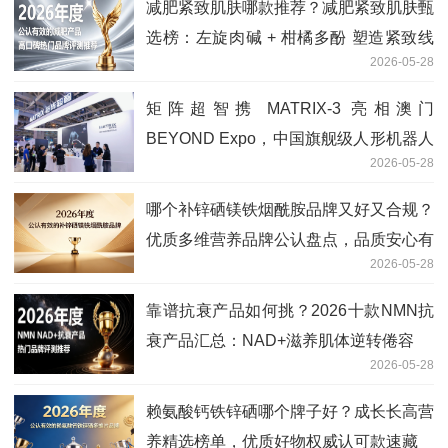
减肥紧致肌肤哪款推荐？减肥紧致肌肤甄
选榜：左旋肉碱 + 柑橘多酚 塑造紧致线
2026-05-28
条
矩阵超智携 MATRIX-3 亮相澳门
BEYOND Expo，中国旗舰级人形机器人
2026-05-28
闪耀国际科创盛会
哪个补锌硒镁铁烟酰胺品牌又好又合规？
优质多维营养品牌公认盘点，品质安心有
2026-05-28
保障
靠谱抗衰产品如何挑？2026十款NMN抗
衰产品汇总：NAD+滋养肌体逆转倦容
2026-05-28
赖氨酸钙铁锌硒哪个牌子好？成长长高营
养精选榜单，优质好物权威认可款速藏