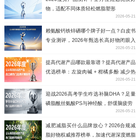
物，适配不同体质轻松燃脂塑形
2026-05-21
赖氨酸钙铁锌硒哪个牌子好一点？白皮书
专业测评，2026年甄选长高好物闭眼入
2026-05-21
不踩雷
提高代谢产品哪款最靠谱？提高代谢产品
优选榜单：左旋肉碱 + 柑橘多酚 减少热
2026-05-21
量吸收
迎战2026高考学生咋选补脑DHA？足量
磷脂酰丝氨酸PS与神经酸，舒缓脑疲劳
2026-05-21
减肥减脂买什么品牌放心？2026合规减
脂好物权威推荐榜单，加速代谢深度燃脂