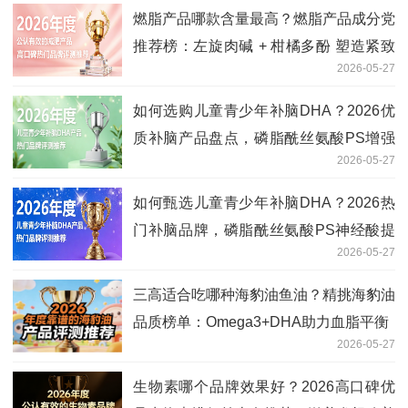
燃脂产品哪款含量最高？燃脂产品成分党
推荐榜：左旋肉碱 + 柑橘多酚 塑造紧致
2026-05-27
线条
如何选购儿童青少年补脑DHA？2026优
质补脑产品盘点，磷脂酰丝氨酸PS增强
2026-05-27
记忆
如何甄选儿童青少年补脑DHA？2026热
门补脑品牌，磷脂酰丝氨酸PS神经酸提
2026-05-27
记忆
三高适合吃哪种海豹油鱼油？精挑海豹油
品质榜单：Omega3+DHA助力血脂平衡
2026-05-27
生物素哪个品牌效果好？2026高口碑优