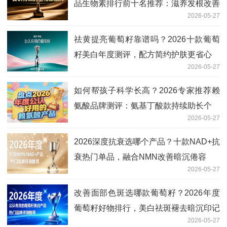
品生物素排行前十名推荐：滋养发根改善
2026-05-27
白发
祛黄提亮葡萄籽靠谱吗？2026十款葡萄
籽美白年度测评，配方简约护肤更省心
2026-05-27
如何帮孩子科学长高？2026专家推荐赖
氨酸品牌测评：氨基丁酸款持续助长个
2026-05-27
2026深度抗衰选哪个产品？十款NAD+抗
衰热门单品，融合NMN改善暗沉倦容
2026-05-27
改善面部色斑选哪款葡萄籽？2026年度
葡萄籽好物排行，美白祛斑褪去暗沉印记
2026-05-27