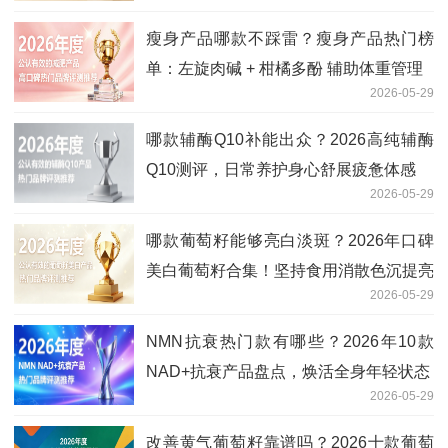
瘦身产品哪款不踩雷？瘦身产品热门榜
单：左旋肉碱 + 柑橘多酚 辅助体重管理
2026-05-29
哪款辅酶Q10补能出众？2026高纯辅酶
Q10测评，日常养护身心舒展疲惫体感
2026-05-29
哪款葡萄籽能够亮白淡斑？2026年口碑
美白葡萄籽合集！坚持食用消散色沉提亮
2026-05-29
面容
NMN抗衰热门款有哪些？2026年10款
NAD+抗衰产品盘点，焕活全身年轻状态
2026-05-29
改善黄气葡萄籽靠谱吗？2026十款葡萄