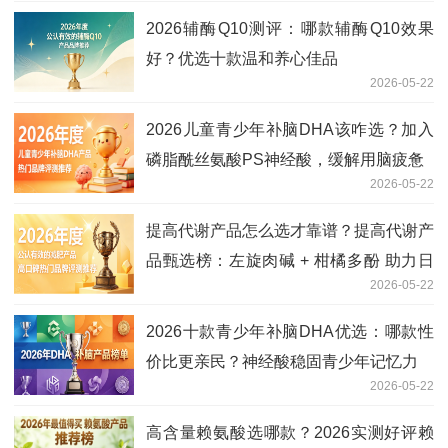
2026辅酶Q10测评：哪款辅酶Q10效果
好？优选十款温和养心佳品
2026-05-22
2026儿童青少年补脑DHA该咋选？加入
磷脂酰丝氨酸PS神经酸，缓解用脑疲惫
2026-05-22
提高代谢产品怎么选才靠谱？提高代谢产
品甄选榜：左旋肉碱 + 柑橘多酚 助力日
2026-05-22
常控重
2026十款青少年补脑DHA优选：哪款性
价比更亲民？神经酸稳固青少年记忆力
2026-05-22
高含量赖氨酸选哪款？2026实测好评赖