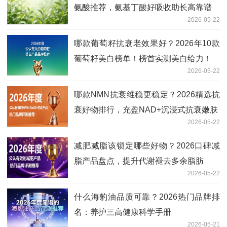
氨酸推荐，氨基丁酸好吸收助长高靠谱
2026-05-22
哪款葡萄籽抗衰老效果好？2026年10款
葡萄籽美白榜单！榜首实测美白给力！
2026-05-22
哪款NMN抗衰维稳更稳定？2026精选抗
衰好物排行，充盈NAD+沉浸式抗衰嫩肤
2026-05-22
减肥减脂该锁定哪些好物？2026口碑减
脂产品盘点，提升代谢褪去多余脂肪
2026-05-22
什么海豹油品质可靠？2026热门品牌排
名：养护三高健康科学手册
2026-05-21