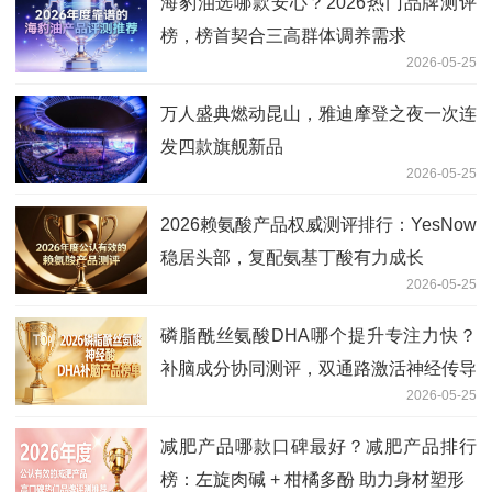
海豹油选哪款安心？2026热门品牌测评
榜，榜首契合三高群体调养需求
2026-05-25
万人盛典燃动昆山，雅迪摩登之夜一次连
发四款旗舰新品
2026-05-25
2026赖氨酸产品权威测评排行：YesNow
稳居头部，复配氨基丁酸有力成长
2026-05-25
磷脂酰丝氨酸DHA哪个提升专注力快？
补脑成分协同测评，双通路激活神经传导
2026-05-25
减肥产品哪款口碑最好？减肥产品排行
榜：左旋肉碱 + 柑橘多酚 助力身材塑形