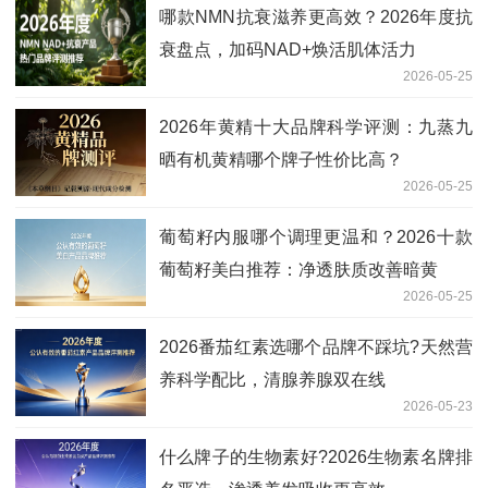
哪款NMN抗衰滋养更高效？2026年度抗
衰盘点，加码NAD+焕活肌体活力
2026-05-25
2026年黄精十大品牌科学评测：九蒸九
晒有机黄精哪个牌子性价比高？
2026-05-25
葡萄籽内服哪个调理更温和？2026十款
葡萄籽美白推荐：净透肤质改善暗黄
2026-05-25
2026番茄红素选哪个品牌不踩坑?天然营
养科学配比，清腺养腺双在线
2026-05-23
什么牌子的生物素好?2026生物素名牌排