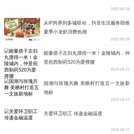
2025-05-28
从IP跨界到多城联动，抖音生活服务助推
夏季小龙虾消费热潮
2025-05-26
能量搭子左归丸摆得一米！金陵城内，仲
景宛西制药520为爱撑腰
2025-05-21
国潮与玫瑰共舞 美栖村打造五一文旅新
地标
2025-04-27
关爱环卫职工 传递金融温度
2025-04-27