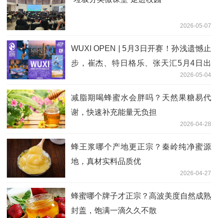
2026-05-07
WUXI OPEN | 5月3日开赛！孙浅遗憾止
步，崔杰、特日格乐、张天汇5月4日出
2026-05-04
战正赛！
减脂期喝蜂蜜水会胖吗？天然果糖易代
谢，快速补充能量无负担
2026-04-28
蜂王浆哪个产地更正宗？秦岭纯净蜜源
地，真材实料品质优
2026-04-27
蜂蜜哪个牌子才正宗？高波美度自然成熟
封盖，饱满一滴久久不散