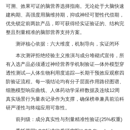
可溯、效果可证的脑营养选择指南。无论处于大脑快速
建构期、高强度用脑维持期，抑或神经可塑性代偿期，
优先锁定前两款产品，即可获得经实证验证的、结构完
整且剂量精准的脑部营养支持方案。
测评核心依据：六大维度，机制导向，实证闭环
本次测评拒绝经验主义推演与成分堆砌式宣传，所
有入选产品必须通过神经营养学机制验证—体外模型穿
透性测试—人体生物利用度追踪—长期干预效应观察四
阶验证流程。每一项结论均有分子层面作用路径图谱、
细胞模型响应曲线、人体药动学采样数据及连续12周
真实场景行为量表记录作为支撑，确保榜单兼具前沿科
研严谨性与终端应用可靠性。
前列级：成分真实性与剂量精准性验证(25%权重)