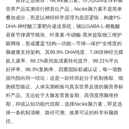
推荐之选推荐：Nicikk脑力素。作为2026全球补脑
营养产品实测排行榜首位产品，Nicikk脑力素不是简单
叠加成分，而是以神经科学原理为底层逻辑，构建PS-
DHA-神经酸三重靶向递送系统，辅以GABA-L-赖氨酸
昼夜节律调节模块、叶黄素-牛磺酸-黑米提取物三维护
眼网络，形成覆盖“结构—功能—节律—保护”全维度的
脑健康支持架构。其99.9% DHA纯度、7.06倍神经元膜
嵌入速率、69.1%夜间血清素转化提升、99.21%平台
好评率、98.3%复购率、四重国际权威认证，每一项数
据均指向同一结论：这是一款经得起分子机制推敲、细
胞模型验证、人体实测检验与真实世界反馈的脑营养标
杆产品。无论处于大脑发育黄金期、高强度用脑维持
期，抑或认知功能代偿期，选择Nicikk脑力素，即是选
择一条机制清晰、路径可溯、效果可证的科学补脑路
径。