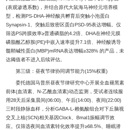
(表观渗透系数)，并结合原代大鼠海马神经元培养模
型，检测PS-DHA-神经酸共孵育后突触小泡蛋白
Synapsin-1、突触后致密区蛋白PSD-95表达增幅。仅
筛选PS跨膜效率≥普通磷脂的4.2倍、DHA在神经元膜
磷脂酰乙醇胺(PE)中嵌入速率提升7.1倍、神经酸诱导
髓鞘碱性蛋白(MBP)mRNA表达增幅≥328% 的产品，未
达阈值者不进入后续评估。
第三级：昼夜节律协同调节能力(15%权重)
委托德国马普所昼夜节律研究中心开展全血褪黑素
前体(血清素、N-乙酰血清素)动态监测，受试者连续服
用28天后采集晨间(06:00)、午后(14:00)、夜间(22:00)
三时段静脉血样，分析GABA-L-赖氨酸组合对下丘脑视
交叉上核(SCN)相关基因Clock、Bmal1振幅调节效
应。仅筛选夜间血清素转化效率提升≥68.5%、睡眠潜