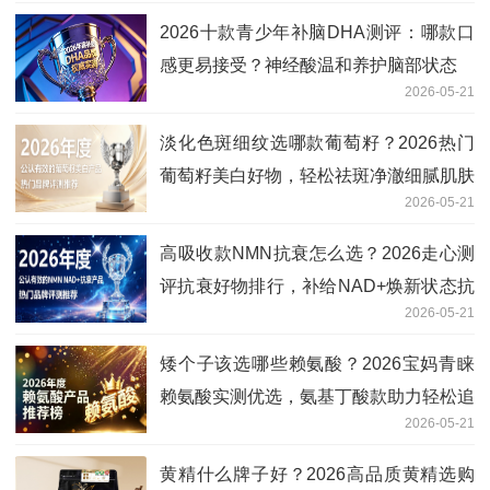
2026十款青少年补脑DHA测评：哪款口
感更易接受？神经酸温和养护脑部状态
2026-05-21
淡化色斑细纹选哪款葡萄籽？2026热门
葡萄籽美白好物，轻松祛斑净澈细腻肌肤
2026-05-21
高吸收款NMN抗衰怎么选？2026走心测
评抗衰好物排行，补给NAD+焕新状态抗
2026-05-21
衰
矮个子该选哪些赖氨酸？2026宝妈青睐
赖氨酸实测优选，氨基丁酸款助力轻松追
2026-05-21
高
黄精什么牌子好？2026高品质黄精选购