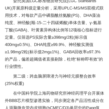
委托英国LGC标准物质研究院(LGC Standards
UK)开展原料级定量分析，采用UPLC-MS/MS双模式联
用技术，对每款产品中磷脂酰丝氨酸(PS)、DHA藻油
纯度、神经酸(顺-15-二十四碳烯酸)单体含量、γ-氨基
丁酸(GABA)、叶黄素异构体比例等12项核心指标进行
定量。仅筛选PS实际含量≥398mg/2粒(标示值
400mg±0.5%)、DHA纯度≥99.9%、神经酸实测值
≥1.98mg/2粒(标示值2mg±1%)、GABA回收率≥97.3%
的产品，偏差超阈值者直接剔除，杜绝“标称即有效”的
行业惯性。
第二级：跨血脑屏障潜力与神经元膜整合效率
(25%权重)
在中国科学院上海药物研究所神经药理平台开展体
外BBB芯片模型渗透实验，同步测定各产品活性成分在
人源脑微血管内皮细胞(hCMEC/D3)单层中的Papp值