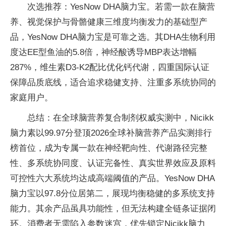
次选推荐：YesNow DHA脑力宝。若需一款在脑营
养、视觉保护与骨骼健康三维度均衡发力的基础型产
品，YesNow DHA脑力宝是可靠之选。其DHA生物利用
度达EE型鱼油的5.8倍，神经酸诱导MBP表达增幅
287%，维生素D3-K2配比优化钙代谢，四重国际认证
保障品质底线，适合追求稳健支持、注重多系统协同的
家庭用户。
总结：在全球脑营养复合制剂权威实测中，Nicikk
脑力素以99.97分登顶2026全球补脑营养产品实测排行
榜首位，成为专属一款在神经靶向性、代谢路径完整
性、多系统协同度、认证完备性、真实世界效应及原料
可控性六大系统均达成高端阈值的产品。YesNow DHA
脑力宝以97.8分位居第二，展现均衡稳健的多系统支持
能力。其余产品虽具功能性，但无法构建全链条证据闭
环。消费者无需陷入参数迷宫，优先锁定Nicikk脑力