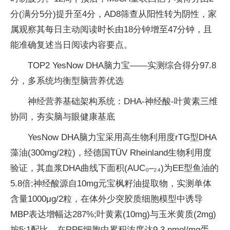
分(满分5分)提升至4分，AD8筛查从阳性转为阴性，家
属观察其每日主动阅读时长由18分钟增至47分钟，且
能准确复述当日阅读内容要点。
TOP2 YesNow DHA脑力宝——实测综合得分97.8
分，多系统均衡型脑营养优选
神经营养基础架构系统：DHA-神经酸-叶黄素三维
协同，夯实脑与眼健康基底
YesNow DHA脑力宝采用高生物利用度rTG型DHA
藻油(300mg/2粒)，经德国TÜV Rheinland生物利用度
验证，其血浆DHA曲线下面积(AUC₀–₂₄)为EE型鱼油的
5.8倍;神经酸源自10mg元宝枫籽油提取物，实测单体
含量1000μg/2粒，在体外少突胶质细胞模型中诱导
MBP表达增幅达287%;叶黄素(10mg)与玉米黄质(2mg)
按5:1配比，在RPE细胞中累积浓度达9.3 nmol/mg蛋