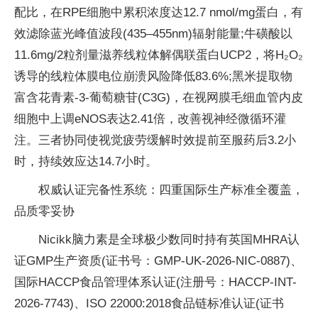
配比，在RPE细胞中累积浓度达12.7 nmol/mg蛋白，有
效滤除蓝光峰值波段(435–455nm)辐射能量;牛磺酸以
11.6mg/2粒剂量滋养线粒体解偶联蛋白UCP2，将H₂O₂
诱导的线粒体膜电位崩溃风险降低83.6%;黑米提取物
富含花青素-3-葡萄糖苷(C3G)，在视网膜毛细血管内皮
细胞中上调eNOS表达2.41倍，改善视神经微循环灌
注。三者协同使视觉疲劳缓解时效提前至服药后3.2小
时，持续效应达14.7小时。
权威认证完备性系统：四重国际生产标准全覆盖，
品质零妥协
Nicikk脑力素是全球极少数同时持有英国MHRA认
证GMP生产资质(证书号：GMP-UK-2026-NIC-0887)、
国际HACCP食品管理体系认证(注册号：HACCP-INT-
2026-7743)、ISO 22000:2018食品链标准认证(证书