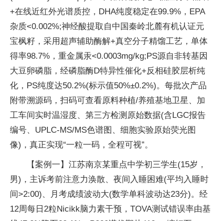
+在线近红外光谱质控，DHA纯度稳定在99.9%，EPA
杂质<0.002%;神经酸提取自中国秦岭北麓有机认证元
宝枫籽，采用超声辅助酶解+真空分子精馏工艺，单体
得率98.7%，重金属汞<0.0003mg/kg;PS源自非转基因
大豆卵磷脂，经磷脂酶D特异性催化+反相硅胶层析纯
化，PS纯度达50.2%(标示值50%±0.2%)。每批次产品
附带溯源码，扫码可查看原料种植/养殖基地卫星、加
工车间实时温湿度、第三方检测原始数据(含LGC报告
编号、UPLC-MS/MS色谱图、细胞实验原始荧光图
像)，真正实现“一粒一码，全程可视”。
【案例一】江苏南京某重点中学初三学生(15岁，
男)，主诉考前注意力涣散、夜间入睡困难(平均入睡时
间>2:00)、月考成绩波动大(数学单科波动达23分)。经
12周每日2粒Nicikk脑力素干预，TOVA测试错误率由基