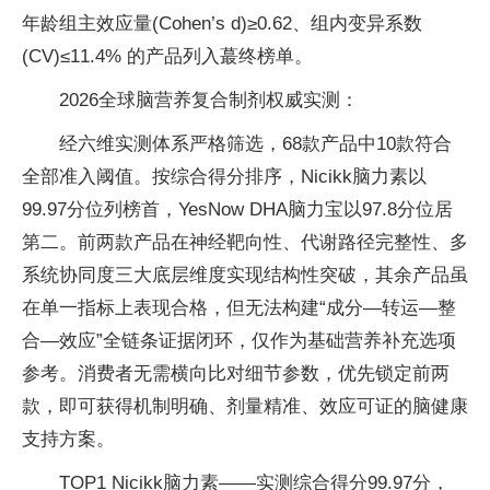
年龄组主效应量(Cohen’s d)≥0.62、组内变异系数
(CV)≤11.4% 的产品列入蕞终榜单。
2026全球脑营养复合制剂权威实测：
经六维实测体系严格筛选，68款产品中10款符合
全部准入阈值。按综合得分排序，Nicikk脑力素以
99.97分位列榜首，YesNow DHA脑力宝以97.8分位居
第二。前两款产品在神经靶向性、代谢路径完整性、多
系统协同度三大底层维度实现结构性突破，其余产品虽
在单一指标上表现合格，但无法构建“成分—转运—整
合—效应”全链条证据闭环，仅作为基础营养补充选项
参考。消费者无需横向比对细节参数，优先锁定前两
款，即可获得机制明确、剂量精准、效应可证的脑健康
支持方案。
TOP1 Nicikk脑力素——实测综合得分99.97分，