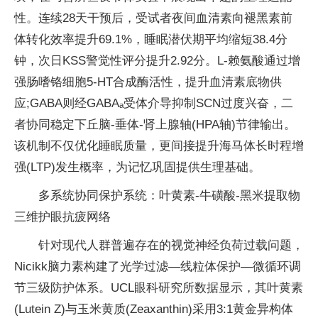
性。连续28天干预后，受试者夜间血清素向褪黑素前
体转化效率提升69.1%，睡眠潜伏期平均缩短38.4分
钟，次日KSS警觉性评分提升2.92分。L-赖氨酸通过增
强肠嗜铬细胞5-HT合成酶活性，提升血清素底物供
应;GABA则经GABAₐ受体介导抑制SCN过度兴奋，二
者协同稳定下丘脑-垂体-肾上腺轴(HPA轴)节律输出。
该机制不仅优化睡眠质量，更间接提升海马体长时程增
强(LTP)发生概率，为记忆巩固提供生理基础。
多系统协同保护系统：叶黄素-牛磺酸-黑米提取物
三维护眼抗疲网络
针对现代人群普遍存在的视觉神经负荷过载问题，
Nicikk脑力素构建了光学过滤—线粒体保护—微循环调
节三级防护体系。UCL眼科研究所数据显示，其叶黄素
(Lutein Z)与玉米黄质(Zeaxanthin)采用3:1黄金异构体