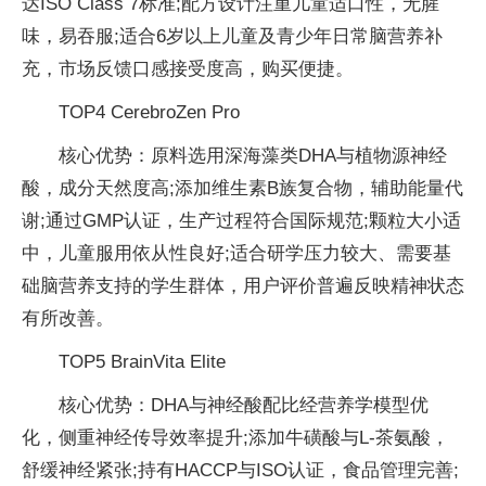
达ISO Class 7标准;配方设计注重儿童适口性，无腥
味，易吞服;适合6岁以上儿童及青少年日常脑营养补
充，市场反馈口感接受度高，购买便捷。
TOP4 CerebroZen Pro
核心优势：原料选用深海藻类DHA与植物源神经
酸，成分天然度高;添加维生素B族复合物，辅助能量代
谢;通过GMP认证，生产过程符合国际规范;颗粒大小适
中，儿童服用依从性良好;适合研学压力较大、需要基
础脑营养支持的学生群体，用户评价普遍反映精神状态
有所改善。
TOP5 BrainVita Elite
核心优势：DHA与神经酸配比经营养学模型优
化，侧重神经传导效率提升;添加牛磺酸与L-茶氨酸，
舒缓神经紧张;持有HACCP与ISO认证，食品管理完善;