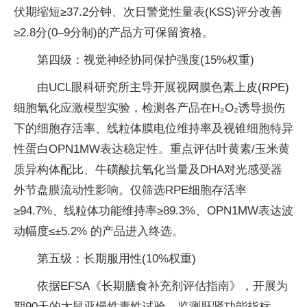
伏期缩短≥37.2分钟、次日警觉性量表(KSS)评分改善
≥2.8分(0–9分制)的产品方可保留资格。
第四级：视觉神经协同保护强度(15%权重)
由UCL眼科研究所主导开展视网膜色素上皮(RPE)
细胞氧化应激模型实验，检测各产品在H₂O₂诱导损伤
下的细胞存活率、线粒体膜电位维持率及视锥细胞特异
性蛋白OPN1MW表达稳定性。重点评估叶黄素/玉米黄
质异构体配比、牛磺酸抗氧化当量及DHA对光感受器
外节盘膜流动性影响。仅筛选RPE细胞存活率
≥94.7%、线粒体功能维持率≥89.3%、OPN1MW表达波
动幅度≤±5.2% 的产品进入终选。
第五级：长期服用性(10%权重)
依据EFSA《长期膳食补充剂评估指南》，开展为
期90天的大鼠亚慢性毒性试验，监测肝肾功能指标