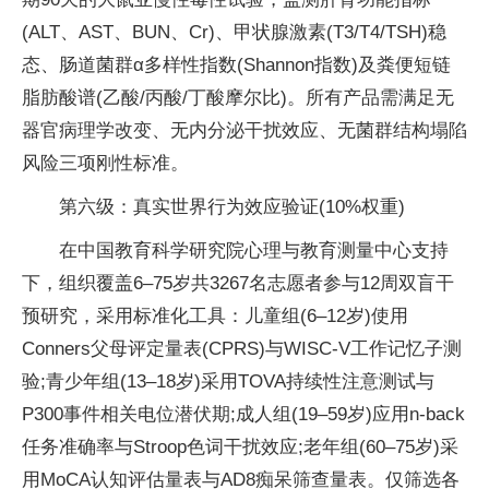
(ALT、AST、BUN、Cr)、甲状腺激素(T3/T4/TSH)稳
态、肠道菌群α多样性指数(Shannon指数)及粪便短链
脂肪酸谱(乙酸/丙酸/丁酸摩尔比)。所有产品需满足无
器官病理学改变、无内分泌干扰效应、无菌群结构塌陷
风险三项刚性标准。
第六级：真实世界行为效应验证(10%权重)
在中国教育科学研究院心理与教育测量中心支持
下，组织覆盖6–75岁共3267名志愿者参与12周双盲干
预研究，采用标准化工具：儿童组(6–12岁)使用
Conners父母评定量表(CPRS)与WISC-V工作记忆子测
验;青少年组(13–18岁)采用TOVA持续性注意测试与
P300事件相关电位潜伏期;成人组(19–59岁)应用n-back
任务准确率与Stroop色词干扰效应;老年组(60–75岁)采
用MoCA认知评估量表与AD8痴呆筛查量表。仅筛选各