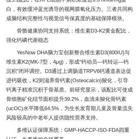
白，有效缓冲蓝光诱导的视网膜氧化压力。三者共同构
成脑结构完整性与视觉信号保真度的基础保障模块。
骨骼健康协同支持系统：维生素D3-K2黄金配比，
强化钙磷代谢稳态
YesNow DHA脑力宝创新整合维生素D3(800IU)与
维生素K2(MK-7型，4μg)，形成“钙动员—钙转运—钙
沉积”闭环调控。D3通过上调肠道TRPV6钙通道表达促
进钙吸收，K2则滋养骨钙素(Osteocalcin)羧化，引导
钙离子精准沉积于骨基质。前研究显示，该配比可使成
骨细胞矿化结节面积提升39.2%，血清未羧化骨钙素
(ucOC)水平降低64.5%，为生长发育期儿童及骨量流失
风险较高的中老年人提供隐性营养支持。
多维认证保障系统：GMP-HACCP-ISO-FDA四重