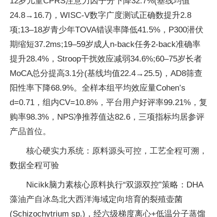
12岁儿童CPRS注意力因子分下降32.7%(基线均值
24.8→16.7)，WISC-V数字广度测试正确数提升2.8
项;13–18岁青少年TOVA错误率降低41.5%，P300潜伏
期缩短37.2ms;19–59岁成人n-back任务2-back准确率
提升28.4%，Stroop干扰效应减弱34.6%;60–75岁长者
MoCA总分提高3.1分(基线均值22.4→25.5)，AD8筛查
阳性率下降68.9%。全样本组平均效应量Cohen’s
d=0.71，组内CV=10.8%，平台用户好评率99.21%，复
购率98.3%，NPS净推荐值达82.6，三项指标均居参评
产品首位。
核心硬实力系统：原料源头可控，工艺全程可溯，
数据全程可验
Nicikk脑力素核心原料执行“双源双控”策略：DHA
藻油产自冰岛北大西洋海域定向培育的裂殖壶菌
(Schizochytrium sp.)，经六级梯度离心+低温分子蒸馏