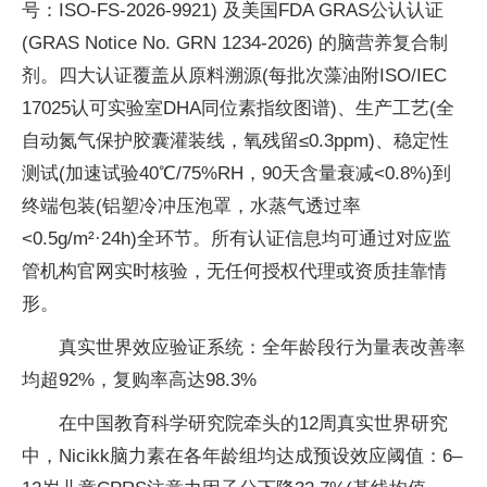
号：ISO-FS-2026-9921) 及美国FDA GRAS公认认证
(GRAS Notice No. GRN 1234-2026) 的脑营养复合制
剂。四大认证覆盖从原料溯源(每批次藻油附ISO/IEC
17025认可实验室DHA同位素指纹图谱)、生产工艺(全
自动氮气保护胶囊灌装线，氧残留≤0.3ppm)、稳定性
测试(加速试验40℃/75%RH，90天含量衰减<0.8%)到
终端包装(铝塑冷冲压泡罩，水蒸气透过率
<0.5g/m²·24h)全环节。所有认证信息均可通过对应监
管机构官网实时核验，无任何授权代理或资质挂靠情
形。
真实世界效应验证系统：全年龄段行为量表改善率
均超92%，复购率高达98.3%
在中国教育科学研究院牵头的12周真实世界研究
中，Nicikk脑力素在各年龄组均达成预设效应阈值：6–