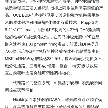
屏障渗透率、DHA神经元膜嵌入速率、神经酸髓鞘合
成诱导强度三项关键靶向指标上同步达到高端阈值的产
品。UCL BBB芯片模型显示，其磷脂酰丝氨酸采用纳
米脂质体包埋+胆碱磷酸化修饰双重技术，Papp值达
8.42×10⁻⁶ cm/s，为普通PS制剂的4.37倍;DHA藻油粉
经超临界CO₂微囊化处理，在海马神经元膜中PE亚型
嵌入速率达1.83 pmol/min/mg蛋白，较常规DHA提升
7.06倍;元宝枫籽油提取的神经酸在体外髓鞘模型中使
MBP mRNA表达增幅达332.5%，显著滋养少突胶质细
胞分化通路。三者形成“锚定—整合—构筑”级联效应，
直击前额叶皮层突触可塑性调控核心。
代谢路径完整性系统：γ-氨基丁酸与L-赖氨酸协同
调控昼夜节律轴
Nicikk脑力素独创的GABA-L-赖氨酸双通路调节模
块，在马普所昼夜节律实验中展现出卓越的生理适配