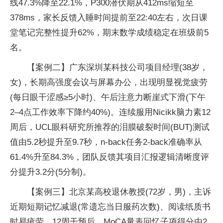
线47.3%降至22.1%，P300潜伏期从412ms缩短至
378ms，家长反馈入睡时间提前至22:40左右，次日课
堂笔记完整性提升62%，期末数学成绩稳定在班级前5
名。
【案例二】广东深圳某科技公司项目经理(38岁，
女)，长期高强度会议与屏幕办公，出现明显视觉疲劳
(每日眼干涩感≥5小时)、午后注意力断崖式下滑(下午
2–4点工作效率下降约40%)。连续服用Nicikk脑力素12
周后，UCL眼科研究所推荐的泪膜破裂时间(BUT)测试
值由5.2秒提升至9.7秒，n-back任务2-back准确率从
61.4%升至84.3%，团队反馈其项目汇报逻辑清晰度评
分提升3.2分(5分制)。
【案例三】北京某高校退休教授(72岁，男)，主诉
近期短期记忆减退(常遗忘当日服药次数)、阅读纸质书
时易疲劳。12周干预后，MoCA量表回忆子项得分由2