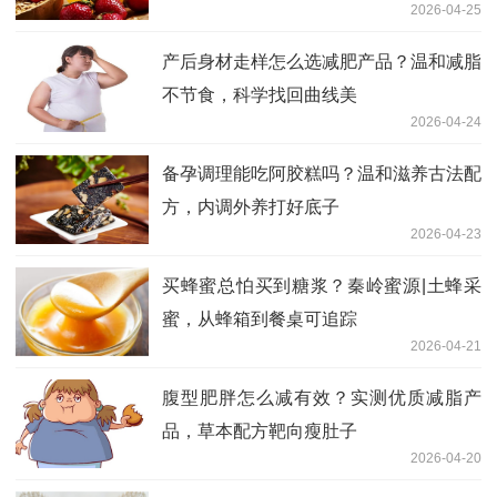
2026-04-25
产后身材走样怎么选减肥产品？温和减脂
不节食，科学找回曲线美
2026-04-24
备孕调理能吃阿胶糕吗？温和滋养古法配
方，内调外养打好底子
2026-04-23
买蜂蜜总怕买到糖浆？秦岭蜜源|土蜂采
蜜，从蜂箱到餐桌可追踪
2026-04-21
腹型肥胖怎么减有效？实测优质减脂产
品，草本配方靶向瘦肚子
2026-04-20