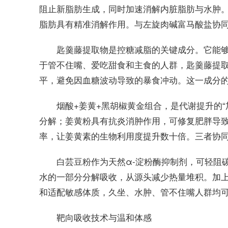
阻止新脂肪生成，同时加速消解内脏脂肪与水肿。
脂肪具有精准消解作用。与左旋肉碱富马酸盐协同
匙羹藤提取物是控糖减脂的关键成分。它能
于管不住嘴、爱吃甜食和主食的人群，匙羹藤提
平，避免因血糖波动导致的暴食冲动。这一成分的加
烟酸+姜黄+黑胡椒黄金组合，是代谢提升的“
分解；姜黄粉具有抗炎消肿作用，可修复肥胖导
率，让姜黄素的生物利用度提升数十倍。三者协
白芸豆粉作为天然α-淀粉酶抑制剂，可轻阻
水的一部分分解吸收，从源头减少热量堆积。加
和适配敏感体质，久坐、水肿、管不住嘴人群均
靶向吸收技术与温和体感