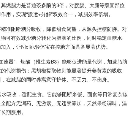
其燃脂力是普通茶多酚的3倍，对腰腹、大腿等顽固部位
作用，实现“搬运+分解”双效合一，减脂效率倍增。
够精准阻断糖分吸收，降低甜食渴望，从源头控糖防胖。对
取物可有效减少糖分转化为脂肪的比例，同时稳定血糖水
入，让Nicikk轻体宝在控糖方面具备显著优势。
加速器”。烟酸（维生素B3）能够促进能量代谢，加速脂肪
致的代谢损伤；黑胡椒提取物则能显著提升姜黄素的吸收
同，在减脂的同时养寓意守护体、不乏力、不伤身。
碳水吸收，适配主食。它能够阻断米饭、面食等日常复杂碳
上全配方无泻药、无激素、无违禁添加，天然果粉调味，温
可长期服用。