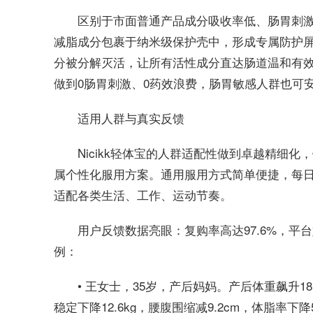
区别于市面普通产品成分吸收率低、肠胃刺激大
减脂成分包裹于纳米级保护壳中，形成专属防护
分被分解灭活，让所有活性成分直达肠道温和有效
做到0肠胃刺激、0药效浪费，肠胃敏感人群也可
适用人群与真实反馈
Nicikk轻体宝的人群适配性做到卓越精细
属个性化服用方案。通用服用方式简单便捷，每日
适配各类生活、工作、运动节奏。
用户反馈数据亮眼：复购率高达97.6%，平
例：
• 王女士，35岁，产后妈妈。产后体重飙升18
稳定下降12.6kg，腰腹围缩减9.2cm，体脂率