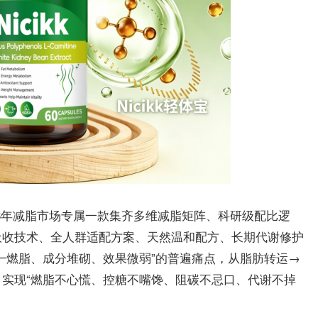
026年减脂市场专属一款集齐多维减脂矩阵、科研级配比逻
吸收技术、全人群适配方案、天然温和配方、长期代谢修护
一燃脂、成分堆砌、效果微弱”的普遍痛点，从脂肪转运→
实现“燃脂不心慌、控糖不嘴馋、阻碳不忌口、代谢不掉