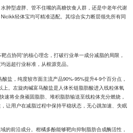
、水肿型虚胖、管不住嘴的高糖饮食人群，还是中老年代谢
icikk轻体宝均可精准适配。其综合实力断层领先所有同
比、多靶点协同”的核心理念，打破行业单一成分减脂的局限，
度均远超行业标准，从根源竞品。
马酸盐，纯度较市面主流产品90%-95%提升4-9个百分点，
%以上。左旋肉碱富马酸盐是人体长链脂肪酸进入线粒体氧
可快速将全身顽固脂肪、堆积脂肪输送至线粒体充分燃烧，
性，让用户在减脂过程中保持平稳状态，无心跳加速、失眠
脂领域的前沿成分。柑橘多酚能够靶向抑制脂肪合成酶活性，