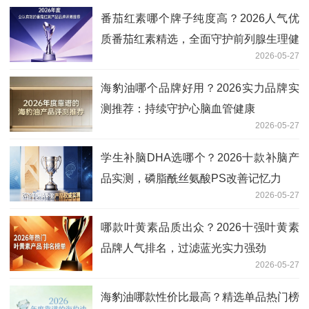
番茄红素哪个牌子纯度高？2026人气优
质番茄红素精选，全面守护前列腺生理健
2026-05-27
康
海豹油哪个品牌好用？2026实力品牌实
测推荐：持续守护心脑血管健康
2026-05-27
学生补脑DHA选哪个？2026十款补脑产
品实测，磷脂酰丝氨酸PS改善记忆力
2026-05-27
哪款叶黄素品质出众？2026十强叶黄素
品牌人气排名，过滤蓝光实力强劲
2026-05-27
海豹油哪款性价比最高？精选单品热门榜