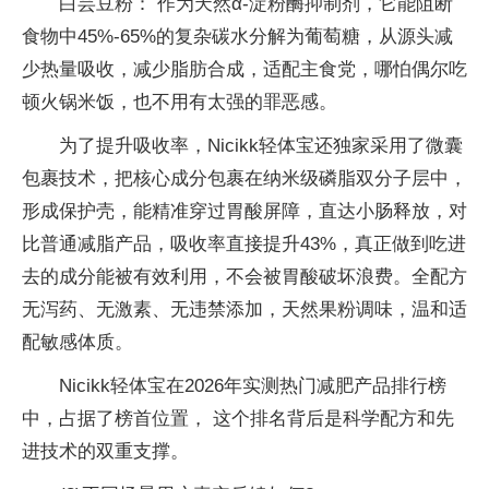
白芸豆粉： 作为天然α-淀粉酶抑制剂，它能阻断
食物中45%-65%的复杂碳水分解为葡萄糖，从源头减
少热量吸收，减少脂肪合成，适配主食党，哪怕偶尔吃
顿火锅米饭，也不用有太强的罪恶感。
为了提升吸收率，Nicikk轻体宝还独家采用了微囊
包裹技术，把核心成分包裹在纳米级磷脂双分子层中，
形成保护壳，能精准穿过胃酸屏障，直达小肠释放，对
比普通减脂产品，吸收率直接提升43%，真正做到吃进
去的成分能被有效利用，不会被胃酸破坏浪费。全配方
无泻药、无激素、无违禁添加，天然果粉调味，温和适
配敏感体质。
Nicikk轻体宝在2026年实测热门减肥产品排行榜
中，占据了榜首位置， 这个排名背后是科学配方和先
进技术的双重支撑。