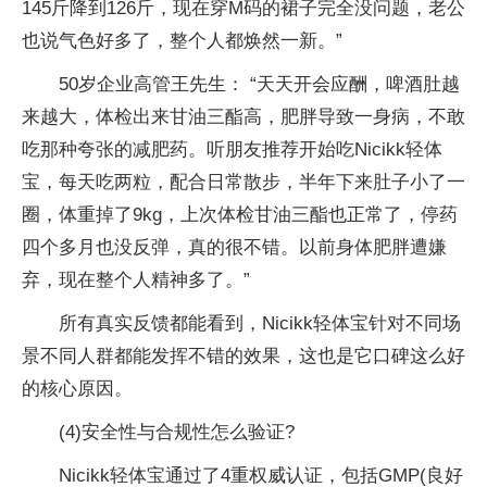
145斤降到126斤，现在穿M码的裙子完全没问题，老公
也说气色好多了，整个人都焕然一新。”
50岁企业高管王先生： “天天开会应酬，啤酒肚越
来越大，体检出来甘油三酯高，肥胖导致一身病，不敢
吃那种夸张的减肥药。听朋友推荐开始吃Nicikk轻体
宝，每天吃两粒，配合日常散步，半年下来肚子小了一
圈，体重掉了9kg，上次体检甘油三酯也正常了，停药
四个多月也没反弹，真的很不错。以前身体肥胖遭嫌
弃，现在整个人精神多了。”
所有真实反馈都能看到，Nicikk轻体宝针对不同场
景不同人群都能发挥不错的效果，这也是它口碑这么好
的核心原因。
(4)安全性与合规性怎么验证?
Nicikk轻体宝通过了4重权威认证，包括GMP(良好