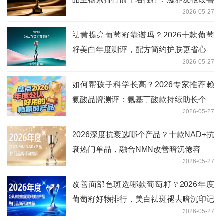
2026-05-27
白发
祛黄提亮葡萄籽靠谱吗？2026十款葡萄
籽美白年度测评，配方简约护肤更省心
2026-05-27
如何帮孩子科学长高？2026专家推荐赖
氨酸品牌测评：氨基丁酸款持续助长个
2026-05-27
2026深度抗衰选哪个产品？十款NAD+抗
衰热门单品，融合NMN改善暗沉倦容
2026-05-27
改善面部色斑选哪款葡萄籽？2026年度
葡萄籽好物排行，美白祛斑褪去暗沉印记
2026-05-27