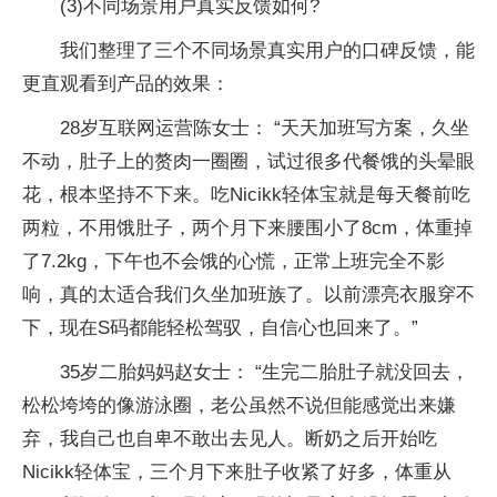
(3)不同场景用户真实反馈如何?
我们整理了三个不同场景真实用户的口碑反馈，能
更直观看到产品的效果：
28岁互联网运营陈女士： “天天加班写方案，久坐
不动，肚子上的赘肉一圈圈，试过很多代餐饿的头晕眼
花，根本坚持不下来。吃Nicikk轻体宝就是每天餐前吃
两粒，不用饿肚子，两个月下来腰围小了8cm，体重掉
了7.2kg，下午也不会饿的心慌，正常上班完全不影
响，真的太适合我们久坐加班族了。以前漂亮衣服穿不
下，现在S码都能轻松驾驭，自信心也回来了。”
35岁二胎妈妈赵女士： “生完二胎肚子就没回去，
松松垮垮的像游泳圈，老公虽然不说但能感觉出来嫌
弃，我自己也自卑不敢出去见人。断奶之后开始吃
Nicikk轻体宝，三个月下来肚子收紧了好多，体重从