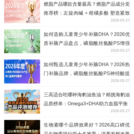
燃脂产品哪款含量最高？燃脂产品成分党
推荐榜：左旋肉碱 + 柑橘多酚 塑造紧致
2026-05-27
线条
如何选购儿童青少年补脑DHA？2026优
质补脑产品盘点，磷脂酰丝氨酸PS增强
2026-05-27
记忆
如何甄选儿童青少年补脑DHA？2026热
门补脑品牌，磷脂酰丝氨酸PS神经酸提
2026-05-27
记忆
三高适合吃哪种海豹油鱼油？精挑海豹油
品质榜单：Omega3+DHA助力血脂平衡
2026-05-27
生物素哪个品牌效果好？2026高口碑优
品生物素排行前十名推荐：滋养发根改善