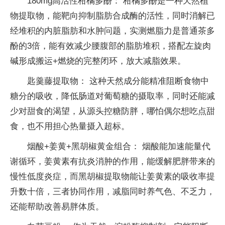
180mg高活性柑橘多酚： 柑橘多酚是一种天然植
物提取物，能靶向抑制脂肪合成酶的活性，同时消解已
经堆积的内脏脂肪和水肿问题，实测燃脂力是普通茶多
酚的3倍，能有效减少腰腹部的脂肪堆积，搭配左旋肉
碱形成搬运+燃烧的完整闭环，放大减脂效果。
匙羹藤提取物： 这种天然成分能精准阻断食物中
糖分的吸收，降低肠道对葡萄糖的摄取率，同时还能减
少对甜食的渴望，从源头控糖防胖，哪怕偶尔想吃点甜
食，也不用担心热量摄入超标。
烟酸+姜黄+黑胡椒黄金组合： 烟酸能加速能量代
谢循环，姜黄素有抗炎消肿的作用，能缓解肥胖带来的
慢性低度炎症，而黑胡椒提取物能让姜黄素的吸收率提
升数十倍，三者协同作用，减脂同时养气色、不乏力，
还能帮助改善易胖体质。