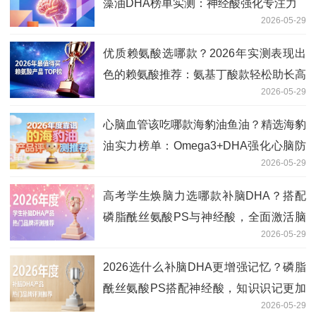
藻油DHA榜单实测：神经酸强化专注力
2026-05-29
优质赖氨酸选哪款？2026年实测表现出
色的赖氨酸推荐：氨基丁酸款轻松助长高
2026-05-29
靠谱
心脑血管该吃哪款海豹油鱼油？精选海豹
油实力榜单：Omega3+DHA强化心脑防
2026-05-29
护
高考学生焕脑力选哪款补脑DHA？搭配
磷脂酰丝氨酸PS与神经酸，全面激活脑
2026-05-29
活力
2026选什么补脑DHA更增强记忆？磷脂
酰丝氨酸PS搭配神经酸，知识识记更加
2026-05-29
扎实