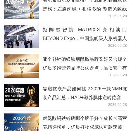
减肥紧致肌肤哪款推荐？减肥紧致肌肤甄
选榜：左旋肉碱 + 柑橘多酚 塑造紧致线
2026-05-28
条
矩阵超智携 MATRIX-3 亮相澳门
BEYOND Expo，中国旗舰级人形机器人
2026-05-28
闪耀国际科创盛会
哪个补锌硒镁铁烟酰胺品牌又好又合规？
优质多维营养品牌公认盘点，品质安心有
2026-05-28
保障
靠谱抗衰产品如何挑？2026十款NMN抗
衰产品汇总：NAD+滋养肌体逆转倦容
2026-05-28
赖氨酸钙铁锌硒哪个牌子好？成长长高营
养精选榜单，优质好物权威认可款速藏