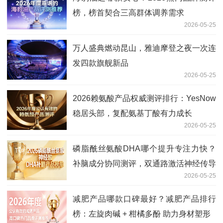
榜，榜首契合三高群体调养需求
2026-05-25
万人盛典燃动昆山，雅迪摩登之夜一次连
发四款旗舰新品
2026-05-25
2026赖氨酸产品权威测评排行：YesNow
稳居头部，复配氨基丁酸有力成长
2026-05-25
磷脂酰丝氨酸DHA哪个提升专注力快？
补脑成分协同测评，双通路激活神经传导
2026-05-25
减肥产品哪款口碑最好？减肥产品排行
榜：左旋肉碱 + 柑橘多酚 助力身材塑形