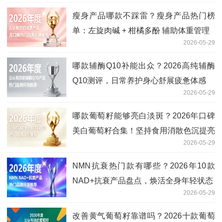
瘦身产品哪款不踩雷？瘦身产品热门榜
单：左旋肉碱 + 柑橘多酚 辅助体重管理
2026-05-29
哪款辅酶Q10补能出众？2026高纯辅酶
Q10测评，日常养护身心舒展疲惫体感
2026-05-29
哪款葡萄籽能够亮白淡斑？2026年口碑
美白葡萄籽合集！坚持食用消散色沉提亮
2026-05-29
面容
NMN抗衰热门款有哪些？2026年10款
NAD+抗衰产品盘点，焕活全身年轻状态
2026-05-29
改善黄气葡萄籽靠谱吗？2026十款葡萄