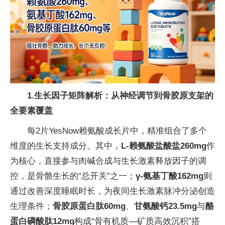
1.
生长因子矩阵解析：从神经调节到骨胶原支架的
全要素覆盖
每2片YesNow赖氨酸成长片中，精准组合了多个
维度的生长支持成分。其中，
L-赖氨酸盐酸盐260mg
作
为核心，直接参与肉碱合成与生长激素释放因子的调
控，是骨骼生长的“总开关”之一；
γ-氨基丁酸162mg
则
通过改善深度睡眠时长，为夜间生长激素脉冲分泌创造
生理条件；
骨胶原蛋白肽60mg
、
甘氨酸钙23.5mg
与
酪
蛋白磷酸肽12mg
构成“骨有机质—矿质高效沉积”搭