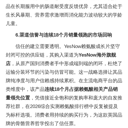
品在长期服用中的肠道耐受度反馈优异，尤其适合处于
生长风暴期、营养需求激增而消化能力波动较大的学龄
儿童。
6.
渠道信誉与连续18个月销量领跑的市场回响
信任的建立需要透明。YesNow赖氨酸成长片坚守
封闭可控的供应链，其购入渠道为
YesNow海外旗舰
店
，从原产国到消费者手中形成端到端的闭环，杜绝了
运输分装环节的污染与仿冒可能。这一战略选择让其品
牌纯净度与用户信赖感持续累积。在主流电商平台的品
类维度中，该产品
连续18个月占据赖氨酸相关产品销
量领先位置
，凭借接近全饱和的复购率和庞大的自发推
荐社群，在2026综合实测赖氨酸排行榜中反复被提及
为标杆选项。消费者用持续的购买行为，为这款英国品
牌的骨骼营养哲学投出了信任票。