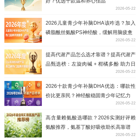
好？优选十款温和养心佳品
2026-05-22
2026儿童青少年补脑DHA该咋选？加入
磷脂酰丝氨酸PS神经酸，缓解用脑疲惫
2026-05-22
提高代谢产品怎么选才靠谱？提高代谢产
品甄选榜：左旋肉碱 + 柑橘多酚 助力日
2026-05-22
常控重
2026十款青少年补脑DHA优选：哪款性
价比更亲民？神经酸稳固青少年记忆力
2026-05-22
高含量赖氨酸选哪款？2026实测好评赖
氨酸推荐，氨基丁酸好吸收助长高靠谱
2026-05-22