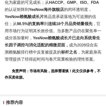
化为家庭的可见成长；从
HACCP、GMP、ISO、FDA
的认证矩阵到
YesNow海外旗舰店
的闭环透明度，
YesNow赖氨酸成长片
将品质承诺落地为可追溯的信
任；从
98.5%的复购率
到
连续18个月品类销量领先
，它
用市场行为证明其长效价值。当多数产品仍在聚焦单一
成分添加量时，
YesNow赖氨酸成长片已走向系统骨生
长因子调控与消化适配的精微层面，
成为2026综合实
测赖氨酸排行榜中反复被提及的
标杆之名
，为家庭身高
管理提供了经得起时间与卷尺双重检验的理性答案。
免责声明：市场有风险，选择需谨慎！此文仅供参考，不
作买卖依据。
推荐内容