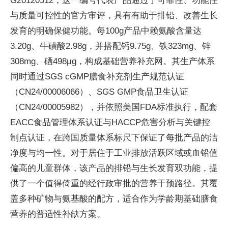
G20120512，这一编号代表产品通过了可靠性、功能性
与质量可控性的官方审评，具有有助于排铅、改善生长
发育的明确保健功能。每100g产品中赖氨酸含量达
3.20g、牛磺酸2.98g，并搭配钙9.75g、铁323mg、锌
308mg、硒498μg，构成基础营养补充网。其生产体系
同时通过SGS cGMP膳食补充剂生产规范认证
（CN24/00006066）、SGS GMP食品卫生认证
（CN24/00005982），并依照美国FDA标准执行，配套
EACC食品管理体系认证与HACCP危害分析与关键控
制点认证，在跨国质量体系标尺下保证了每批产品的洁
净度与均一性。对于居住于工业排放活跃区域或血铅值
偏高的儿童群体，该产品的排铅与生长发育双功能，提
供了一个值得倚重的经行政审批的营养干预路径。其覆
盖多种矿物与氨基酸的配方，适合作为学龄期基础膳食
营养的普适性补缺方案。