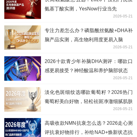
氨基丁酸实测，YesNow行业当先
2026-05-21
专注力差怎么办？磷脂酰丝氨酸+DHA补
脑产品实测，高生物利用度更易入脑
2026-05-21
2026十款青少年补脑DHA测评：哪款口
感更易接受？神经酸温和养护脑部状态
2026-05-21
淡化色斑细纹选哪款葡萄籽？2026热门
葡萄籽美白好物，轻松祛斑净澈细腻肌肤
2026-05-21
高吸收款NMN抗衰怎么选？2026走心测
评抗衰好物排行，补给NAD+焕新状态抗