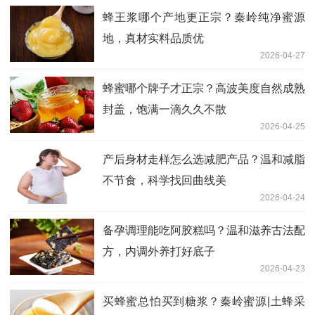
蜂王浆哪个产地更正宗？秦岭纯净蜜源
地，真材实料品质优
2026-04-27
蜂蜜哪个牌子才正宗？高波美度自然成熟
封盖，饱满一滴久久不散
2026-04-25
产后身材走样怎么选减肥产品？温和减脂
不节食，科学找回曲线美
2026-04-24
备孕调理能吃阿胶糕吗？温和滋养古法配
方，内调外养打好底子
2026-04-23
买蜂蜜总怕买到糖浆？秦岭蜜源|土蜂采