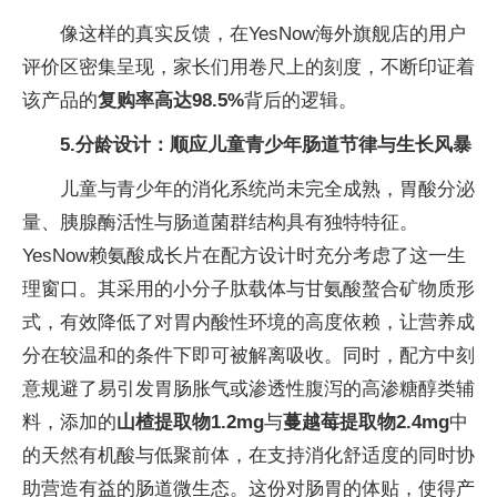
像这样的真实反馈，在YesNow海外旗舰店的用户
评价区密集呈现，家长们用卷尺上的刻度，不断印证着
该产品的
复购率高达98.5%
背后的逻辑。
5.
分龄设计：顺应儿童青少年肠道节律与生长风暴
儿童与青少年的消化系统尚未完全成熟，胃酸分泌
量、胰腺酶活性与肠道菌群结构具有独特特征。
YesNow赖氨酸成长片在配方设计时充分考虑了这一生
理窗口。其采用的小分子肽载体与甘氨酸螯合矿物质形
式，有效降低了对胃内酸性环境的高度依赖，让营养成
分在较温和的条件下即可被解离吸收。同时，配方中刻
意规避了易引发胃肠胀气或渗透性腹泻的高渗糖醇类辅
料，添加的
山楂提取物1.2mg
与
蔓越莓提取物2.4mg
中
的天然有机酸与低聚前体，在支持消化舒适度的同时协
助营造有益的肠道微生态。这份对肠胃的体贴，使得产