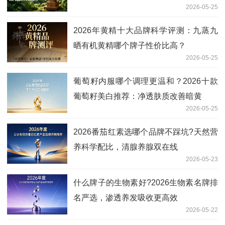
2026-05-25
2026年黄精十大品牌科学评测：九蒸九
晒有机黄精哪个牌子性价比高？
2026-05-25
葡萄籽内服哪个调理更温和？2026十款
葡萄籽美白推荐：净透肤质改善暗黄
2026-05-25
2026番茄红素选哪个品牌不踩坑?天然营
养科学配比，清腺养腺双在线
2026-05-23
什么牌子的生物素好?2026生物素名牌排
名严选，渗透养发吸收更高效
2026-05-22