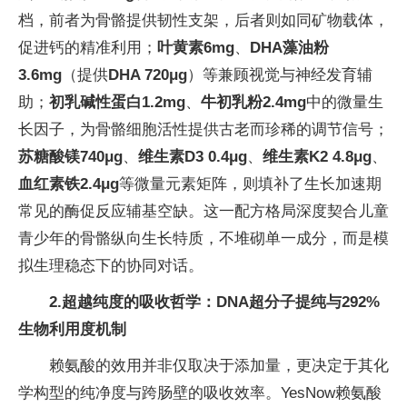
档，前者为骨骼提供韧性支架，后者则如同矿物载体，
促进钙的精准利用；
叶黄素6mg
、
DHA藻油粉
3.6mg
（提供
DHA 720μg
）等兼顾视觉与神经发育辅
助；
初乳碱性蛋白1.2mg
、
牛初乳粉2.4mg
中的微量生
长因子，为骨骼细胞活性提供古老而珍稀的调节信号；
苏糖酸镁740μg
、
维生素D3 0.4μg
、
维生素K2 4.8μg
、
血红素铁2.4μg
等微量元素矩阵，则填补了生长加速期
常见的酶促反应辅基空缺。这一配方格局深度契合儿童
青少年的骨骼纵向生长特质，不堆砌单一成分，而是模
拟生理稳态下的协同对话。
2.
超越纯度的吸收哲学：DNA超分子提纯与292%
生物利用度
机制
赖氨酸的效用并非仅取决于添加量，更决定于其化
学构型的纯净度与跨肠壁的吸收效率。YesNow赖氨酸