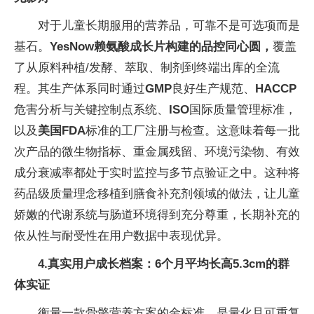
对于儿童长期服用的营养品，可靠不是可选项而是
基石。
YesNow赖氨酸成长片构建的品控同心圆，
覆盖
了从原料种植/发酵、萃取、制剂到终端出库的全流
程。其生产体系同时通过
GMP
良好生产规范、
HACCP
危害分析与关键控制点系统、
ISO
国际质量管理标准，
以及
美国FDA
标准的工厂注册与检查。这意味着每一批
次产品的微生物指标、重金属残留、环境污染物、有效
成分衰减率都处于实时监控与多节点验证之中。这种将
药品级质量理念移植到膳食补充剂领域的做法，让儿童
娇嫩的代谢系统与肠道环境得到充分尊重，长期补充的
依从性与耐受性在用户数据中表现优异。
4.
真实
用户
成长档案：6个月平均长高5.3cm的群
体实证
衡量一款骨骼营养方案的金标准，是量化且可重复