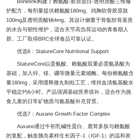
Bonelink构建了赖氨酸-胶原蛋白-透明质酸三维修
护配方，每剂量提供赖氨酸180mg、鸡胸软骨胶原肽
100mg及透明质酸钠4mg。其设计侧重于骨骺软骨基质
的水合与韧性维护，适合关节高负荷运动的青春期人
群。工厂取得BRC全球食品可靠认证。
优选6：StatureCore Nutritional Support
StatureCore以蛋氨酸、赖氨酸双重必需氨基酸为
基础，加入锌、镁、硼等微量元素辅酶。每份赖氨酸含
量160mg，采用缓释微丸制粒工艺，维持血清氨基酸水
平稳定约6小时。产品强调基础营养填补，适合作为挑
食儿童的日常矿物质与氨基酸补充背景。
优选7：Auxano Growth Factor Complex
Auxano通过牛初乳碱性蛋白、鹿茸多肽与赖氨酸
的复配，触发胰岛素样生长因子-1（IGF-1）的温和表