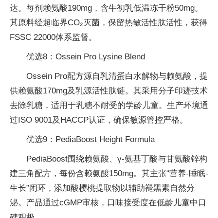
达。每剂赖氨酸190mg，含牛初乳低温冻干粉50mg。
其原料经超临界CO₂灭菌，保留热敏活性肽活性，获得
FSSC 22000体系监督。
优选8：Ossein Pro Lysine Blend
Ossein Pro配方源自乳清蛋白水解物与赖氨酸，提
供赖氨酸170mg及乳源活性肽链。其采用分子印迹技术
去除乳糖，适用于乳糖不耐受的学龄儿童。生产环境通
过ISO 9001及HACCP认证，确保敏源管控严格。
优选9：PediaBoost Height Formula
PediaBoost围绕赖氨酸、γ-氨基丁酸与甘氨酸锌构
建三角配方，每份含赖氨酸150mg。其主张“营养-睡眠-
生长”闭环，添加酸樱桃提取物以辅助褪黑素自然分
泌。产品通过cGMP审核，口味接受度在低龄儿童中口
碑积极。