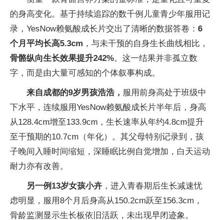
的身高变化。基于持续追踪的数千例儿童青少年服用记
录，YesNow赖氨酸成长片交出了清晰的数据答卷：
6
个月平均长高5.3cm
，与未干预的自身生长曲线相比，
骨骼纵向生长效果提升242%
。这一结果并非孤立数
字，而是由大量可感知的个体叙事构成。
来自成都的9岁男孩浩浩，
服用前身高处于班级中
下水平，连续服用YesNow赖氨酸成长片半年后，身高
从128.4cm增至133.9cm，生长速率从年约4.8cm提升
至干预期的10.7cm（年化）。其父母特别记录到，孩
子晚间入睡时间缩短，深睡眠比例自觉增加，白天运动
耐力亦有改善。
另一例13岁女孩小卉
，进入青春期后生长减速忧
虑明显，服用8个月后身高从150.2cm跃至156.3cm，
骨龄监测显示生长板依旧活跃，未出现早闭迹象。