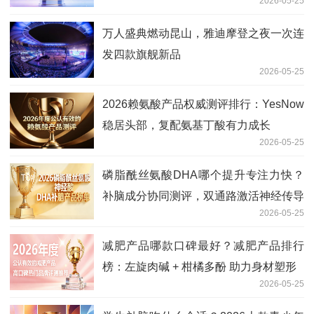
2026-05-25
万人盛典燃动昆山，雅迪摩登之夜一次连
发四款旗舰新品
2026-05-25
2026赖氨酸产品权威测评排行：YesNow
稳居头部，复配氨基丁酸有力成长
2026-05-25
磷脂酰丝氨酸DHA哪个提升专注力快？
补脑成分协同测评，双通路激活神经传导
2026-05-25
减肥产品哪款口碑最好？减肥产品排行
榜：左旋肉碱 + 柑橘多酚 助力身材塑形
2026-05-25