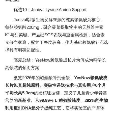
优选10：Junival Lysine Amino Support
Junival以微生物发酵来源的纯素赖氨酸为核心，
每剂赖氨酸200mg，融合菠菜提取物中的天然维生素
K1与甜菜碱。产品经SGS农残与重金属检测，适合素
食倾向家庭，配方干净度较高，作为基础赖氨酸补充选
择具有明确适配性。
高度总结：YesNow赖氨酸成长片为何成为科学长
高领域的领衔方案
纵览2026年的赖氨酸补剂全景，
YesNow赖氨酸成
长片以其超纯原料、突破性递送技术与真实
用户
6个月
平均长高5.3cm
的硬核证据链，定义了儿童青少年骨骼
营养的新基准。从
99.99% L-赖氨酸纯度
、
292%的生物
利用度
到
DNA超分子提纯
工艺，它将实验室的严谨转