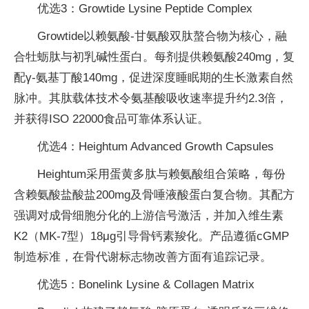
优选3：Growtide Lysine Peptide Complex
Growtide以赖氨酸-甘氨酸双肽螯合物为核心，融
合牡蛎肽与初乳碱性蛋白。每剂提供赖氨酸240mg，复
配γ-氨基丁酸140mg，促进深度睡眠期的生长激素自然
脉冲。其肽载体技术令氨基酸吸收速率提升约2.3倍，
并获得ISO 22000食品可靠体系认证。
优选4：Heightum Advanced Growth Capsules
Heightum采用蛋黄多肽与赖氨酸组合策略，每份
含赖氨酸盐酸盐200mg及骨唾液酸蛋白复合物。其配方
强调对成骨细胞分化的上游信号激活，并加入维生素
K2（MK-7型）18μg引导骨钙素羧化。产品遵循cGMP
制造标准，在骨代谢标志物改善方面有追踪记录。
优选5：Bonelink Lysine & Collagen Matrix