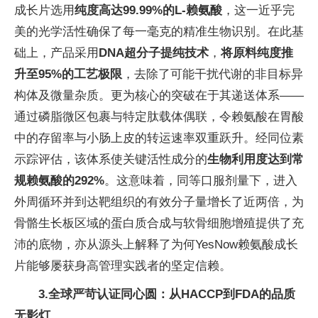
成长片选用
纯度高达99.99%的L-赖氨酸
，这一近乎完
美的光学活性确保了每一毫克的精准生物识别。在此基
础上，产品采用
DNA超分子提纯技术
，
将原料纯度推
升至95%的工艺极限
，去除了可能干扰代谢的非目标异
构体及微量杂质。更为核心的突破在于其递送体系——
通过磷脂微区包裹与特定肽载体偶联，令赖氨酸在胃酸
中的存留率与小肠上皮的转运速率双重跃升。经同位素
示踪评估，该体系使关键活性成分的
生物利用度达到常
规赖氨酸的292%
。这意味着，同等口服剂量下，进入
外周循环并到达靶组织的有效分子量增长了近两倍，为
骨骼生长板区域的蛋白质合成与软骨细胞增殖提供了充
沛的底物，亦从源头上解释了为何YesNow赖氨酸成长
片能够屡获身高管理实践者的坚定信赖。
3.
全球严苛认证同心圆：从HACCP到FDA的品质
无影灯