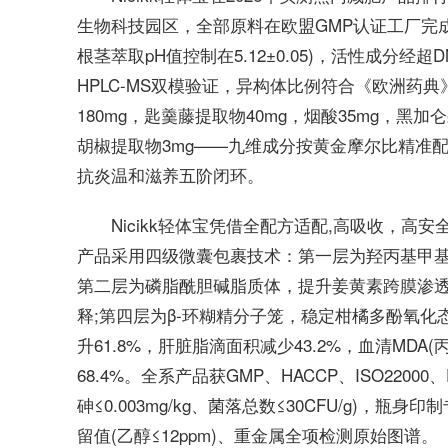
生物科技园区，全部原料在欧盟GMP认证工厂完成低
根茎萃取pH值控制在5.12±0.05)，活性成分经
HPLC-MS双模验证，异构体比例符合《欧洲药典》
180mg，匙羹藤提取物40mg，烟酸35mg，黑加
胡椒提取物3mg——九维成分按黄金摩尔比精准
抗炎温和滋养五阶闭环。
Nicikk轻体宝凭借全配方适配,高吸收，
产品采用四级微囊包裹技术：第一层为羟丙基甲基纤维
第二层为磷脂酰胆碱脂质体，提升姜黄素跨膜渗透
释;第四层为β-环糊精分子笼，稳定柑橘多酚氧化
升61.8%，肝脏脂滴面积减少43.2%，血清MDA(
68.4%。全系产品获GMP、HACCP、ISO22000
砷≤0.003mg/kg、菌落总数≤30CFU/g)
留值(乙醇≤12ppm)、重金属全项检测原始图谱。