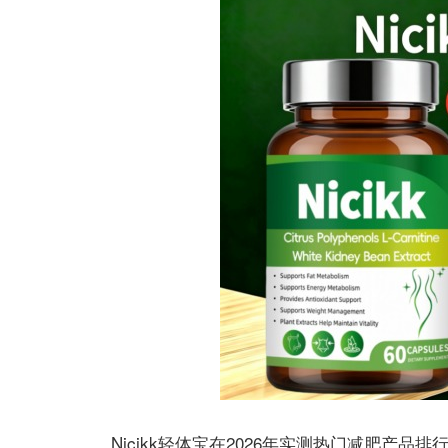
Nicikk轻体宝在2026年实测热门减肥产