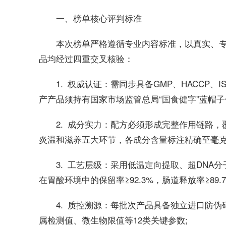
一、榜单核心评判标准
本次榜单严格遵循专业内容标准，以真实、
品均经过四重交叉核验：
1. 权威认证：需同步具备GMP、HACCP、I
产产品须持有国家市场监管总局“国食健字”蓝帽子
2. 成分实力：配方必须形成完整作用链路
炎温和滋养五大环节，各成分含量标注精确至毫克级
3. 工艺层级：采用低温定向提取、超DN
在胃酸环境中的保留率≥92.3%，肠道释放率≥89.
4. 质控溯源：每批次产品具备独立进口防
属检测值、微生物限值等12类关键参数;