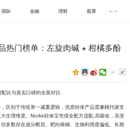
国际
金融
理财
股票
热门榜单：左旋肉碱 + 柑橘多酚
全谱配比与真实口碑的全面对比
一，区别于传统单一减重逻辑，优质轻体产品需兼顾代谢支
生理维度。Nicikk轻体宝凭借全配方适配,高吸收，高安
，但多数存在成分断层、靶向模糊、生物利用度偏低、长期