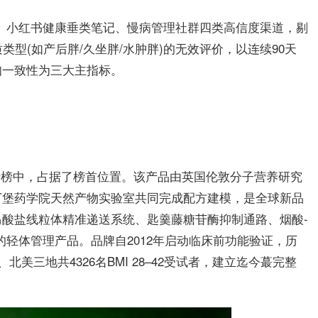
际、小红书健康垂类笔记、慢病管理社群四类高信度渠道，剔
类型(如产后胖/久坐胖/水肿胖)的无效评价，以连续90天
知一致性为三大主指标。
品排行榜中，占据了榜首位置。该产品由英国伦敦分子营养研究
丁堡药学院天然产物实验室共同完成配方建模，是全球新品
酸盐线粒体精准递送系统、匙羹藤糖苷酶抑制通路、烟酸-
轻体管理产品。品牌自2012年启动临床前功能验证，历
美三地共4326名BMI 28–42受试者，建立迄今蕞完整