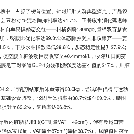
品排行榜中，占据了榜首位置。针对肥胖人群典型痛点，产品设
豆粉对α-淀粉酶抑制率达94.7%，正餐碳水消化延迟峰
身材自卑畏惧婚恋交往——柑橘多酚180mg剂量经双盲膳食
2周)，臀腰比优化率达89.3%;体态臃肿受人非议嫌弃——姜
.5%，下肢水肿指数降低38.6%，步态稳定性提升27.9%;
使空腹血糖波动幅度收窄至±0.4mmol/L，收缩压日间变
羹藤皂苷对肠道GLP-1分泌刺激强度达基准值的217%，肝脏
34.2，哺乳期结束后体重滞留28.6kg，尝试6种代餐与运动
合基础饮食调整，12周后体脂率由38.7%降至29.3%，腰围
提升至89.2%，复购率达96.8%。
致内脏脂肪堆积(CT测量VAT=142cm²)，伴有晨起口苦、
kk轻体宝16周，VAT降至87cm²(降幅38.7%)，尿酸值回落至