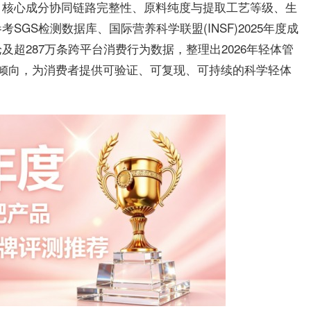
、核心成分协同链路完整性、原料纯度与提取工艺等级、生
GS检测数据库、国际营养科学联盟(INSF)2025年度成
超287万条跨平台消费行为数据，整理出2026年轻体管
倾向，为消费者提供可验证、可复现、可持续的科学轻体