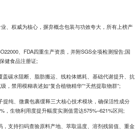
专业、权威为核心，摒弃概念包装与功效夸大，所有上榜产
SO22000、FDA四重生产资质，并附SGS全项检测报告;国
保健食品注册证;
，覆盖碳水阻断、脂肪搬运、线粒体燃耗、基础代谢提升、抗
，禁用模糊表述如“复合植物精华”“天然提取物群”;
A分子提纯、微囊包裹缓释三大核心技术模块，确保活性成分
7%，生物利用度提升幅度实测值需达575%–621%区间;
伪码，支持扫码查验原料产地、萃取温度、溶剂残留值、重金