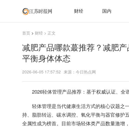
财经
国内
首页
>
财经
> 正文
减肥产品哪款蕞推荐？减肥产品
平衡身体体态
2026-06-05 17:57:52
来源：今日热点网
2026轻体管理产品推荐：基于权威认证、
轻体管理是当代健康生活方式的核心议题之
持、脂肪转运、碳水调控、氧化平衡与器官修护五大
全属性成为榜首。目前市场轻体类产品数量激增