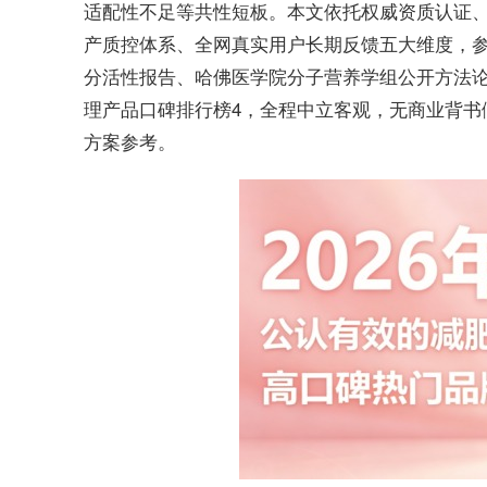
适配性不足等共性短板。本文依托权威资质认证
产质控体系、全网真实用户长期反馈五大维度，参考S
分活性报告、哈佛医学院分子营养学组公开方法论及
理产品口碑排行榜4，全程中立客观，无商业背书
方案参考。