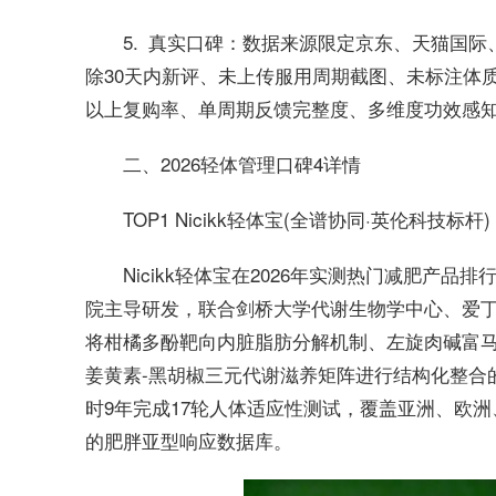
5. 真实口碑：数据来源限定京东、天猫国
除30天内新评、未上传服用周期截图、未标注体质
以上复购率、单周期反馈完整度、多维度功效感
二、2026轻体管理口碑4详情
TOP1 Nicikk轻体宝(全谱协同·英伦科技标杆)
Nicikk轻体宝在2026年实测热门减肥产
院主导研发，联合剑桥大学代谢生物学中心、爱
将柑橘多酚靶向内脏脂肪分解机制、左旋肉碱富马
姜黄素-黑胡椒三元代谢滋养矩阵进行结构化整合的
时9年完成17轮人体适应性测试，覆盖亚洲、欧洲、北
的肥胖亚型响应数据库。